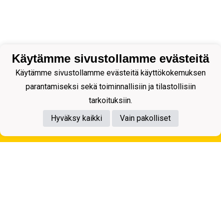
Käytämme sivustollamme evästeitä
Käytämme sivustollamme evästeitä käyttökokemuksen
parantamiseksi sekä toiminnallisiin ja tilastollisiin
tarkoituksiin.
Hyväksy kaikki
Vain pakolliset
Tietosuojaseloste
Kuopion Palloseura ry
Aulis Rytkösen Katu 1, 70620 Kuopio
Y-tunnus: 0281218-4
Puh. +358172668571
KuPS -Elämänmittainen tarina- Banzai