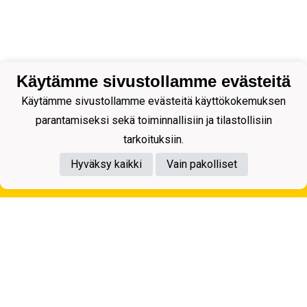
Käytämme sivustollamme evästeitä
Käytämme sivustollamme evästeitä käyttökokemuksen
parantamiseksi sekä toiminnallisiin ja tilastollisiin
tarkoituksiin.
Hyväksy kaikki
Vain pakolliset
Tietosuojaseloste
Kuopion Palloseura ry
Aulis Rytkösen Katu 1, 70620 Kuopio
Y-tunnus: 0281218-4
Puh. +358172668571
KuPS -Elämänmittainen tarina- Banzai