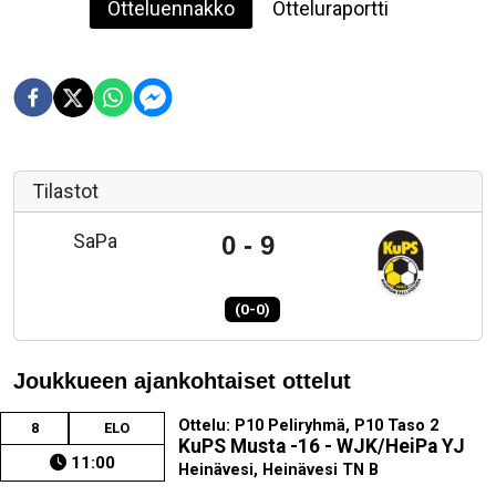
Otteluennakko
Otteluraportti
Tilastot
SaPa
0 - 9
(0-0)
Joukkueen ajankohtaiset ottelut
Ottelu: P10 Peliryhmä, P10 Taso 2
8
ELO
KuPS Musta -16 - WJK/HeiPa YJ
11:00
Heinävesi, Heinävesi TN B