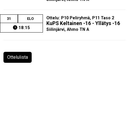
Ottelu: P10 Peliryhmä, P11 Taso 2
31
ELO
KuPS Keltainen -16 - Yllätys -16
18:15
Siilinjärvi, Ahmo TN A
Ottelulista