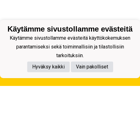
Käytämme sivustollamme evästeitä
Käytämme sivustollamme evästeitä käyttökokemuksen
parantamiseksi sekä toiminnallisiin ja tilastollisiin
tarkoituksiin.
Hyväksy kaikki
Vain pakolliset
Tietosuojaseloste
Kuopion Palloseura ry
Aulis Rytkösen Katu 1, 70620 Kuopio
Y-tunnus: 0281218-4
Puh. +358172668571
KuPS -Elämänmittainen tarina- Banzai