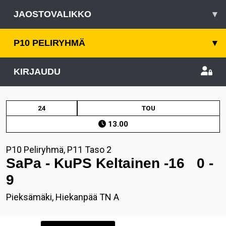
JAOSTOVALIKKO
▾
P10 PELIRYHMÄ
▾
KIRJAUDU
24
TOU
13.00
P10 Peliryhmä, P11 Taso 2
SaPa - KuPS Keltainen -16
0 -
9
Pieksämäki, Hiekanpää TN A