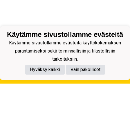
Käytämme sivustollamme evästeitä
Käytämme sivustollamme evästeitä käyttökokemuksen
parantamiseksi sekä toiminnallisiin ja tilastollisiin
tarkoituksiin.
Hyväksy kaikki
Vain pakolliset
Tietosuojaseloste
Kuopion Palloseura ry
Aulis Rytkösen Katu 1, 70620 Kuopio
Y-tunnus: 0281218-4
Puh. +358172668571
KuPS -Elämänmittainen tarina- Banzai