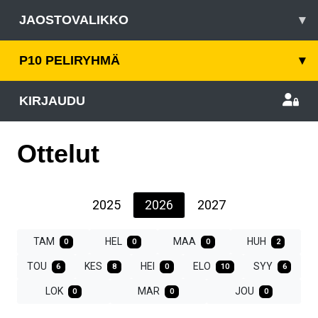
JAOSTOVALIKKO
▾
P10 PELIRYHMÄ
▾
KIRJAUDU
Ottelut
2025
2026
2027
TAM
HEL
MAA
HUH
0
0
0
2
TOU
KES
HEI
ELO
SYY
6
8
0
10
6
LOK
MAR
JOU
0
0
0