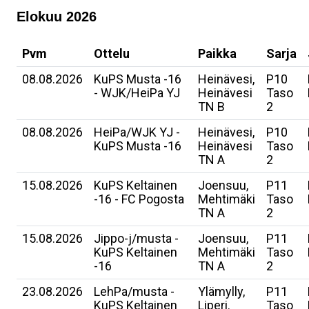
Elokuu 2026
Pvm
Ottelu
Paikka
Sarja
08.08.2026
KuPS Musta -16
Heinävesi,
P10
- WJK/HeiPa YJ
Heinävesi
Taso
TN B
2
08.08.2026
HeiPa/WJK YJ -
Heinävesi,
P10
KuPS Musta -16
Heinävesi
Taso
TN A
2
15.08.2026
KuPS Keltainen
Joensuu,
P11
-16 - FC Pogosta
Mehtimäki
Taso
TN A
2
15.08.2026
Jippo-j/musta -
Joensuu,
P11
KuPS Keltainen
Mehtimäki
Taso
-16
TN A
2
23.08.2026
LehPa/musta -
Ylämylly,
P11
KuPS Keltainen
Liperi.
Taso