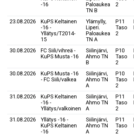
-16
Paloaukea
2
TN B
23.08.2026
KuPS Keltainen
Ylämylly,
P11
-16 -
Liperi.
Taso
Yllätys/T2014-
Paloaukea
2
15
TN A
30.08.2026
FC Siili/vihreä -
Siilinjärvi,
P10
KuPS Musta -16
Ahmo TN
Taso
B
2
30.08.2026
KuPS Musta -16
Siilinjärvi,
P10
- FC Siili/valkea
Ahmo TN
Taso
A
2
31.08.2026
KuPS Keltainen
Siilinjärvi,
P11
-16 -
Ahmo TN
Taso
Yllätys/valkoinen
A
2
31.08.2026
Yllätys -16 -
Siilinjärvi,
P11
KuPS Keltainen
Ahmo TN
Taso
-16
A
2