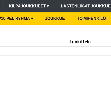
KILPAJOUKKUEET
▾
LASTENLIIGAT JOUKKU
P10 PELIRYHMÄ
▾
JOUKKUE
TOIMIHENKILÖT
Luokittelu