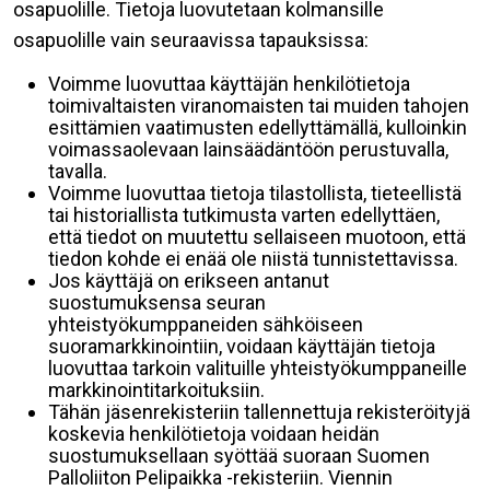
osapuolille. Tietoja luovutetaan kolmansille
osapuolille vain seuraavissa tapauksissa:
Voimme luovuttaa käyttäjän henkilötietoja
toimivaltaisten viranomaisten tai muiden tahojen
esittämien vaatimusten edellyttämällä, kulloinkin
voimassaolevaan lainsäädäntöön perustuvalla,
tavalla.
Voimme luovuttaa tietoja tilastollista, tieteellistä
tai historiallista tutkimusta varten edellyttäen,
että tiedot on muutettu sellaiseen muotoon, että
tiedon kohde ei enää ole niistä tunnistettavissa.
Jos käyttäjä on erikseen antanut
suostumuksensa seuran
yhteistyökumppaneiden sähköiseen
suoramarkkinointiin, voidaan käyttäjän tietoja
luovuttaa tarkoin valituille yhteistyökumppaneille
markkinointitarkoituksiin.
Tähän jäsenrekisteriin tallennettuja rekisteröityjä
koskevia henkilötietoja voidaan heidän
suostumuksellaan syöttää suoraan Suomen
Palloliiton Pelipaikka -rekisteriin. Viennin