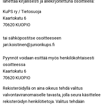
lähettää kirjallisesti ja allekirjoitettuna osoitteella:
KuPS ry / Tietosuoja
Kaartokatu 6
70620 KUOPIO
tai sähköpostitse osoitteeseen
jari.koistinen@juniorikups.fi
Pyynnöt voidaan esittää myös henkilökohtaisesti
osoitteessa
Kaartokatu 6
70620 KUOPIO
Rekisteröidyllä on aina oikeus tehdä valitus
valvontaviranomaiselle tavasta, jolla seura käsittelee
rekisteröidyn henkilötietoja. Valitus tehdään