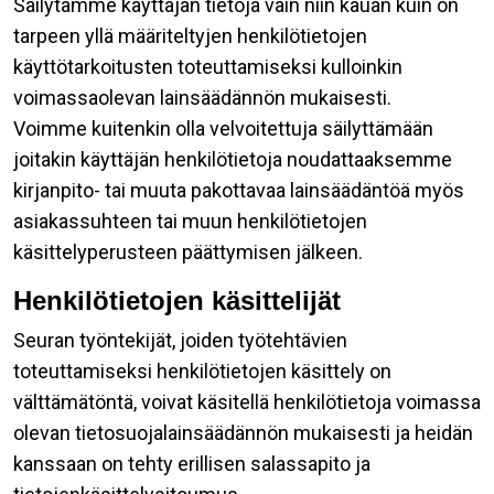
Säilytämme käyttäjän tietoja vain niin kauan kuin on
tarpeen yllä määriteltyjen henkilötietojen
käyttötarkoitusten toteuttamiseksi kulloinkin
voimassaolevan lainsäädännön mukaisesti.
Voimme kuitenkin olla velvoitettuja säilyttämään
joitakin käyttäjän henkilötietoja noudattaaksemme
kirjanpito- tai muuta pakottavaa lainsäädäntöä myös
asiakassuhteen tai muun henkilötietojen
käsittelyperusteen päättymisen jälkeen.
Henkilötietojen käsittelijät
Seuran työntekijät, joiden työtehtävien
toteuttamiseksi henkilötietojen käsittely on
välttämätöntä, voivat käsitellä henkilötietoja voimassa
olevan tietosuojalainsäädännön mukaisesti ja heidän
kanssaan on tehty erillisen salassapito ja