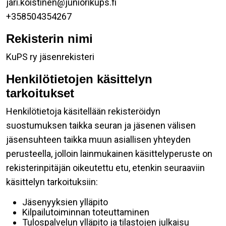
jari.koistinen@juniorikups.fi
+358504354267
Rekisterin nimi
KuPS ry jäsenrekisteri
Henkilötietojen käsittelyn
tarkoitukset
Henkilötietoja käsitellään rekisteröidyn
suostumuksen taikka seuran ja jäsenen välisen
jäsensuhteen taikka muun asiallisen yhteyden
perusteella, jolloin lainmukainen käsittelyperuste on
rekisterinpitäjän oikeutettu etu, etenkin seuraaviin
käsittelyn tarkoituksiin:
Jäsenyyksien ylläpito
Kilpailutoiminnan toteuttaminen
Tulospalvelun ylläpito ja tilastojen julkaisu