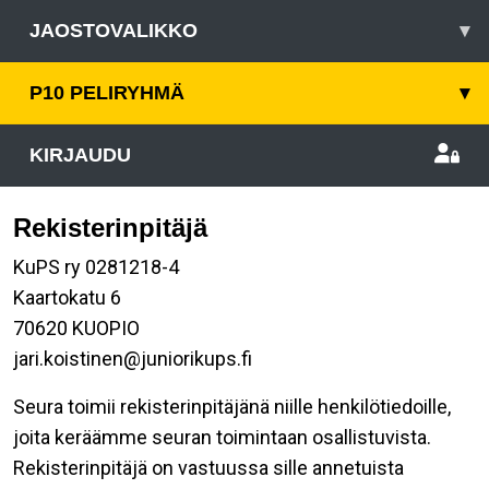
JAOSTOVALIKKO
▾
P10 PELIRYHMÄ
▾
KIRJAUDU
Rekisterinpitäjä
KuPS ry 0281218-4
Kaartokatu 6
70620 KUOPIO
jari.koistinen@juniorikups.fi
Seura toimii rekisterinpitäjänä niille henkilötiedoille,
joita keräämme seuran toimintaan osallistuvista.
Rekisterinpitäjä on vastuussa sille annetuista