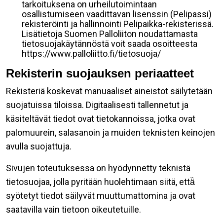
tarkoituksena on urheilutoimintaan
osallistumiseen vaadittavan lisenssin (Pelipassi)
rekisteröinti ja hallinnointi Pelipaikka-rekisterissä.
Lisätietoja Suomen Palloliiton noudattamasta
tietosuojakäytännöstä voit saada osoitteesta
https://www.palloliitto.fi/tietosuoja/
Rekisterin suojauksen periaatteet
Rekisteriä koskevat manuaaliset aineistot säilytetään
suojatuissa tiloissa. Digitaalisesti tallennetut ja
käsiteltävät tiedot ovat tietokannoissa, jotka ovat
palomuurein, salasanoin ja muiden teknisten keinojen
avulla suojattuja.
Sivujen toteutuksessa on hyödynnetty teknistä
tietosuojaa, jolla pyritään huolehtimaan siitä, että̈
syötetyt tiedot säilyvät muuttumattomina ja ovat
saatavilla vain tietoon oikeutetuille.