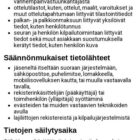
vanhempainvastuunkantajasta
ottelutilastot, kuten, ottelut, maalit, varoitukset ja
muut ottelutapahtumaan liittyvät tilastointitiedot
palkan- ja palkkionmaksuun liittyvät yksilöivät
tiedot, kuten henkilötunnus
seuran ja henkilön kilpailutoimintaan liittyvät
tiedot sekä muut asiakkaan suostumuksella
kerätyt tiedot, kuten henkilön kuva
Säännönmukaiset tietolähteet
jäseneltä itseltään suoraan järjestelmään,
sähköpostitse, puhelimitse, lomakkeella,
mobiilisovelluksen kautta, tai muulla vastaavalla
tavalla,
rekisterinkäsittelijän (pääkäyttäjä) tai
toimihenkilön (ylläpitäjä) syöttäminä
evästeiden tai muiden vastaavien tekniikoiden
avulla
lajiliittojen rekistereistä ja kilpailujärjestelmistä
Tietojen säilytysaika