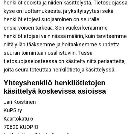
henkilötiedoista ja niiden käsittelystä. Tietosuojassa
kyse on luottamuksesta, ja yksityisyytesi sekä
henkilötietojesi suojaaminen on seuralle
ensiarvoisen tärkeää. Sen vuoksi keräämme
henkilötietojasi vain niissä määrin, kuin tarvitsemme
niitä ylläpitääksemme ja hoitaaksemme suhdetta
seuran toimintaan osallistuviin. Tässä
tietosuojaselosteessa on käsitelty niitä periaatteita,
joita seura toteuttaa henkilötietoja käsittelyssä.
Yhteyshenkilö henkilötietojen
käsittelyä koskevissa asioissa
Jari Koistinen
KuPS ry
Kaartokatu 6
70620 KUOPIO