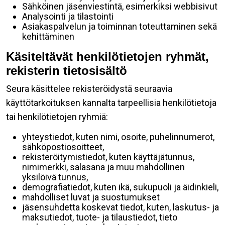
Sähköinen jäsenviestintä, esimerkiksi webbisivut
Analysointi ja tilastointi
Asiakaspalvelun ja toiminnan toteuttaminen sekä
kehittäminen
Käsiteltävät henkilötietojen ryhmät,
rekisterin tietosisältö
Seura käsittelee rekisteröidystä seuraavia
käyttötarkoituksen kannalta tarpeellisia henkilötietoja
tai henkilötietojen ryhmiä:
yhteystiedot, kuten nimi, osoite, puhelinnumerot,
sähköpostiosoitteet,
rekisteröitymistiedot, kuten käyttäjätunnus,
nimimerkki, salasana ja muu mahdollinen
yksilöivä tunnus,
demografiatiedot, kuten ikä, sukupuoli ja äidinkieli,
mahdolliset luvat ja suostumukset
jäsensuhdetta koskevat tiedot, kuten, laskutus- ja
maksutiedot, tuote- ja tilaustiedot, tieto