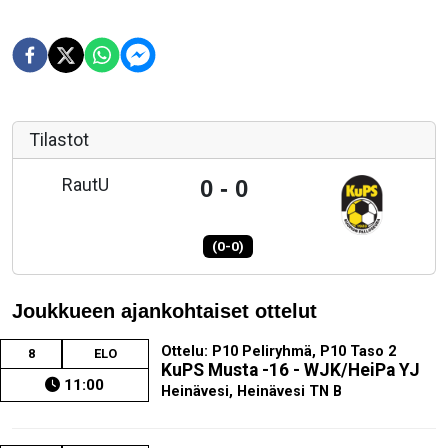
Tilastot
RautU
0 - 0
(0-0)
Joukkueen ajankohtaiset ottelut
Ottelu: P10 Peliryhmä, P10 Taso 2
8
ELO
KuPS Musta -16 - WJK/HeiPa YJ
11:00
Heinävesi, Heinävesi TN B