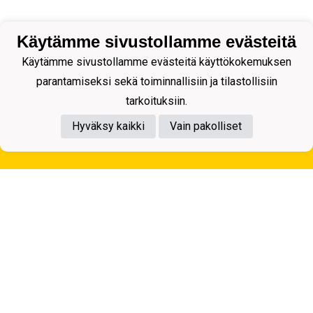
Käytämme sivustollamme evästeitä
Käytämme sivustollamme evästeitä käyttökokemuksen
parantamiseksi sekä toiminnallisiin ja tilastollisiin
tarkoituksiin.
Hyväksy kaikki
Vain pakolliset
Tietosuojaseloste
Kuopion Palloseura ry
Aulis Rytkösen Katu 1, 70620 Kuopio
Y-tunnus: 0281218-4
Puh. +358172668571
KuPS -Elämänmittainen tarina- Banzai