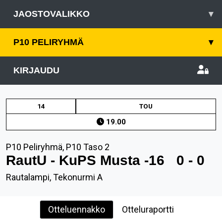
JAOSTOVALIKKO
▾
P10 PELIRYHMÄ
▾
KIRJAUDU
14
TOU
19.00
P10 Peliryhmä, P10 Taso 2
RautU - KuPS Musta -16
0 - 0
Rautalampi, Tekonurmi A
Otteluennakko
Otteluraportti