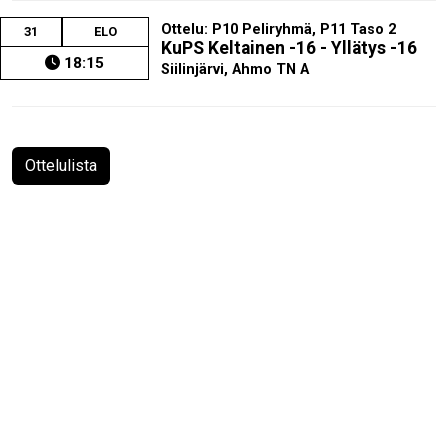
Ottelu: P10 Peliryhmä, P11 Taso 2
31
ELO
KuPS Keltainen -16 - Yllätys -16
18:15
Siilinjärvi, Ahmo TN A
Ottelulista