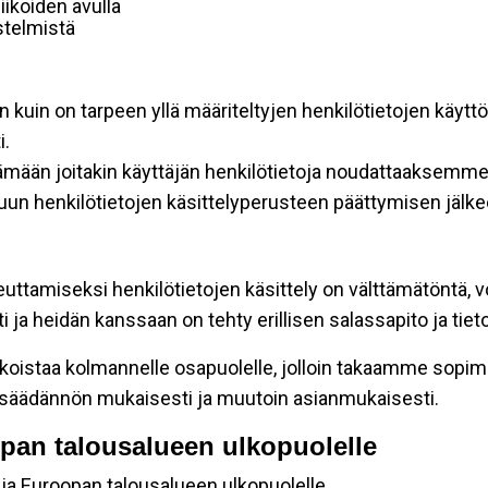
ikoiden avulla
estelmistä
n kuin on tarpeen yllä määriteltyjen henkilötietojen käytt
i.
tämään joitakin käyttäjän henkilötietoja noudattaaksemme 
un henkilötietojen käsittelyperusteen päättymisen jälke
euttamiseksi henkilötietojen käsittely on välttämätöntä, v
ja heidän kanssaan on tehty erillisen salassapito ja tie
koistaa kolmannelle osapuolelle, jolloin takaamme sopimus
insäädännön mukaisesti ja muutoin asianmukaisesti.
oopan talousalueen ulkopuolelle
 ja Euroopan talousalueen ulkopuolelle.