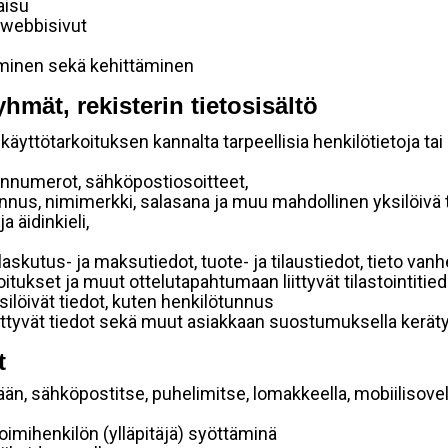
aisu
 webbisivut
aminen sekä kehittäminen
yhmät, rekisterin tietosisältö
käyttötarkoituksen kannalta tarpeellisia henkilötietoja tai
linnumerot, sähköpostiosoitteet,
unnus, nimimerkki, salasana ja muu mahdollinen yksilöivä
a äidinkieli,
laskutus- ja maksutiedot, tuote- ja tilaustiedot, tieto v
aroitukset ja muut ottelutapahtumaan liittyvät tilastointitie
silöivät tiedot, kuten henkilötunnus
liittyvät tiedot sekä muut asiakkaan suostumuksella keräty
t
ään, sähköpostitse, puhelimitse, lomakkeella, mobiilisovel
 toimihenkilön (ylläpitäjä) syöttäminä