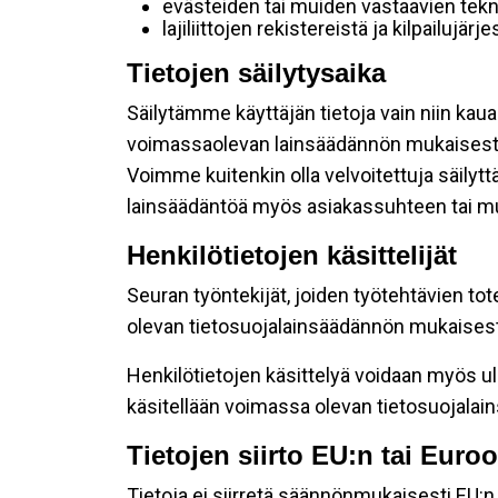
evästeiden tai muiden vastaavien tekni
lajiliittojen rekistereistä ja kilpailujärj
Tietojen säilytysaika
Säilytämme käyttäjän tietoja vain niin kaua
voimassaolevan lainsäädännön mukaisest
Voimme kuitenkin olla velvoitettuja säilyt
lainsäädäntöä myös asiakassuhteen tai mu
Henkilötietojen käsittelijät
Seuran työntekijät, joiden työtehtävien tot
olevan tietosuojalainsäädännön mukaisesti 
Henkilötietojen käsittelyä voidaan myös ul
käsitellään voimassa olevan tietosuojala
Tietojen siirto EU:n tai Eur
Tietoja ei siirretä säännönmukaisesti EU:n