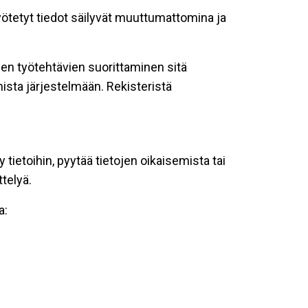
syötetyt tiedot säilyvät muuttumattomina ja
iden työtehtävien suorittaminen sitä
ista järjestelmään. Rekisteristä
ietoihin, pyytää tietojen oikaisemista tai
ttelyä.
a: