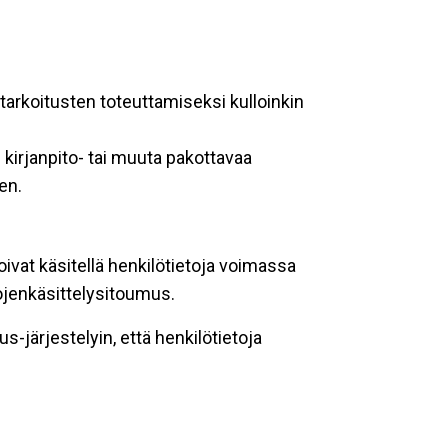
ötarkoitusten toteuttamiseksi kulloinkin
kirjanpito- tai muuta pakottavaa
en.
oivat käsitellä henkilötietoja voimassa
tojenkäsittelysitoumus.
-järjestelyin, että henkilötietoja