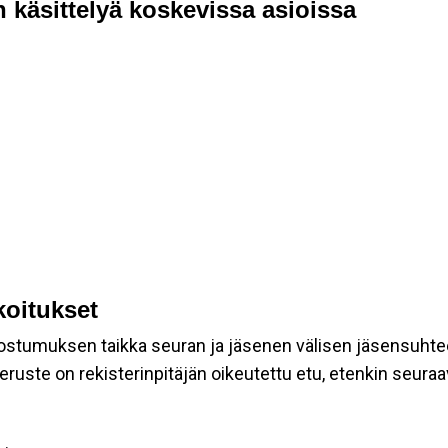
 käsittelyä koskevissa asioissa
koitukset
suostumuksen taikka seuran ja jäsenen välisen jäsensuhte
eruste on rekisterinpitäjän oikeutettu etu, etenkin seuraav