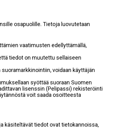
sille osapuolille. Tietoja luovutetaan
ttämien vaatimusten edellyttämällä,
, että tiedot on muutettu sellaiseen
uoramarkkinointiin, voidaan käyttäjän
ostumuksellaan syöttää suoraan Suomen
dittavan lisenssin (Pelipassi) rekisteröinti
käytännöstä voit saada osoitteesta
ja käsiteltävät tiedot ovat tietokannoissa,