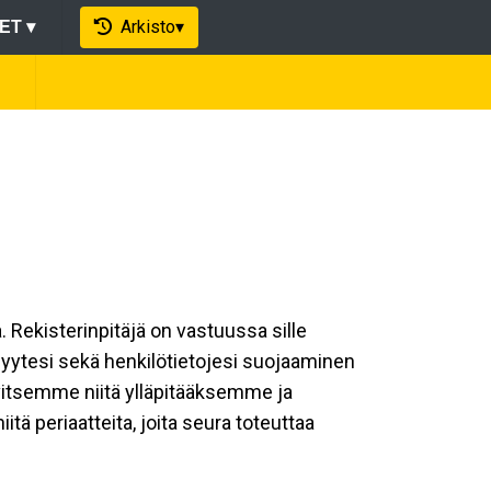
Arkisto
▾
EET
▾
a. Rekisterinpitäjä on vastuussa sille
isyytesi sekä henkilötietojesi suojaaminen
rvitsemme niitä ylläpitääksemme ja
ä periaatteita, joita seura toteuttaa