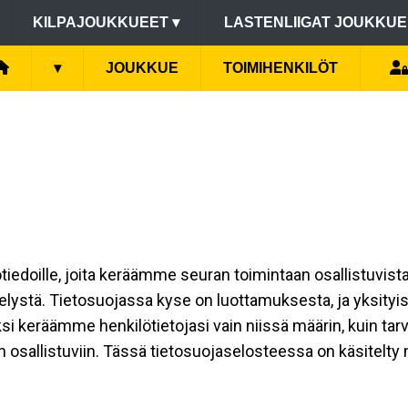
KILPAJOUKKUEET
▾
LASTENLIIGAT JOUKKU
▾
JOUKKUE
TOIMIHENKILÖT
lötiedoille, joita keräämme seuran toimintaan osallistuvist
ttelystä. Tietosuojassa kyse on luottamuksesta, ja yksity
si keräämme henkilötietojasi vain niissä määrin, kuin ta
allistuviin. Tässä tietosuojaselosteessa on käsitelty niit