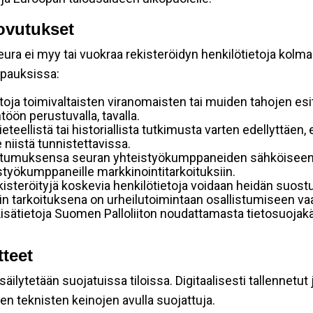
ovutukset
ura ei myy tai vuokraa rekisteröidyn henkilötietoja kolman
apauksissa:
toja toimivaltaisten viranomaisten tai muiden tahojen esi
öön perustuvalla, tavalla.
tieteellistä tai historiallista tutkimusta varten edellyttäen
 niistä tunnistettavissa.
stumuksensa seuran yhteistyökumppaneiden sähköiseen s
eistyökumppaneille markkinointitarkoituksiin.
rekisteröityjä koskevia henkilötietoja voidaan heidän su
ennin tarkoituksena on urheilutoimintaan osallistumiseen vaa
ä. Lisätietoja Suomen Palloliiton noudattamasta tietosuoja
tteet
ilytetään suojatuissa tiloissa. Digitaalisesti tallennetut 
en teknisten keinojen avulla suojattuja.