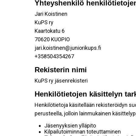
Yhteyshenkilö henkilötietojen
Jari Koistinen
KuPS ry
Kaartokatu 6
70620 KUOPIO
jari.koistinen@juniorikups.fi
+358504354267
Rekisterin nimi
KuPS ry jäsenrekisteri
Henkilötietojen käsittelyn tar
Henkilötietoja käsitellään rekisteröidyn 
perusteella, jolloin lainmukainen käsittelyp
Jäsenyyksien ylläpito
Kilpailutoiminnan toteuttaminen