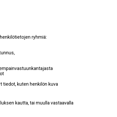
 henkilötietojen ryhmiä:
 tunnus,
anhempainvastuunkantajasta
dot
t tiedot, kuten henkilön kuva
luksen kautta, tai muulla vastaavalla