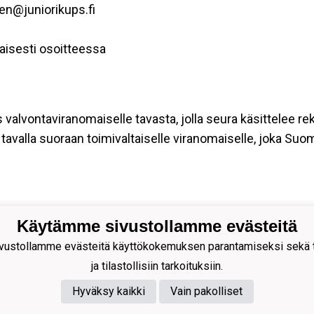
nen@juniorikups.fi
aisesti osoitteessa
s valvontaviranomaiselle tavasta, jolla seura käsittelee re
tavalla suoraan toimivaltaiselle viranomaiselle, joka Suo
Käytämme sivustollamme evästeitä
ion Palloseura ry
ustollamme evästeitä käyttökokemuksen parantamiseksi sekä to
s Rytkösen Katu 1, 70620
ja tilastollisiin tarkoituksiin.
pio
Hyväksy kaikki
Vain pakolliset
nnus: 0281218-4
 +358172668571