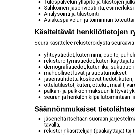
Tulospalvelun ylläpito ja tilastojen julk
Sähköinen jäsenviestintä, esimerkiksi
Analysointi ja tilastointi
Asiakaspalvelun ja toiminnan toteutt
Käsiteltävät henkilötietojen r
Seura käsittelee rekisteröidystä seuraavia 
yhteystiedot, kuten nimi, osoite, puhe
rekisteröitymistiedot, kuten käyttäjät
demografiatiedot, kuten ikä, sukupuoli j
mahdolliset luvat ja suostumukset
jäsensuhdetta koskevat tiedot, kuten, 
ottelutilastot, kuten, ottelut, maalit, v
palkan- ja palkkionmaksuun liittyvät yk
seuran ja henkilön kilpailutoimintaan 
Säännönmukaiset tietolähtee
jäseneltä itseltään suoraan järjestelm
tavalla,
rekisterinkäsittelijän (pääkäyttäjä) tai