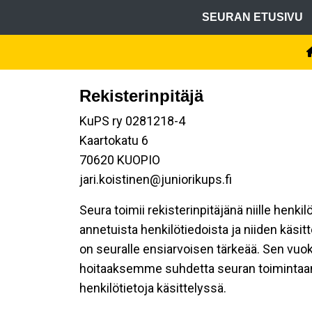
SEURAN ETUSIVU
Rekisterinpitäjä
KuPS ry 0281218-4
Kaartokatu 6
70620 KUOPIO
jari.koistinen@juniorikups.fi
Seura toimii rekisterinpitäjänä niille henki
annetuista henkilötiedoista ja niiden käsi
on seuralle ensiarvoisen tärkeää. Sen vuok
hoitaaksemme suhdetta seuran toimintaan os
henkilötietoja käsittelyssä.