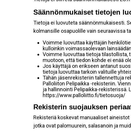
Säännönmukaiset tietojen lu
Tietoja ei luovuteta säännönmukaisesti. Se
kolmansille osapuolille vain seuraavissa t
Voimme luovuttaa käyttäjän henkilötie
kulloinkin voimassaolevaan lainsäädänt
Voimme luovuttaa tietoja tilastollista, 
muotoon, että tiedon kohde ei enää ole
Jos käyttäjä on erikseen antanut suo
tietoja luovuttaa tarkoin valituille yht
Tähän jäsenrekisteriin tallennettuja 
Palloliiton Pelipaikka -rekisteriin. Vi
ja hallinnointi Pelipaikka-rekisteriss
https://www.palloliitto.fi/tietosuoja/
Rekisterin suojauksen periaa
Rekisteriä koskevat manuaaliset aineistot sä
jotka ovat palomuurein, salasanoin ja muid