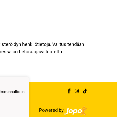
kisteröidyn henkilötietoja. Valitus tehdään
messa on tietosuojavaltuutettu.
iminnallisiin
Powered by