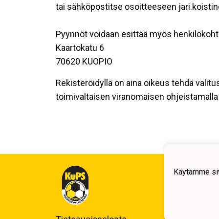
tai sähköpostitse osoitteeseen jari.koisti
Pyynnöt voidaan esittää myös henkilökoht
Kaartokatu 6
70620 KUOPIO
Rekisteröidyllä on aina oikeus tehdä valitu
toimivaltaisen viranomaisen ohjeistamalla 
Kuop
Käytämme siv
Auli
Kuo
Y-tu
Puh.