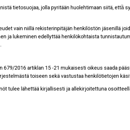
tä tietosuojaa, jolla pyritään huolehtimaan siitä, että̈ 
udet vain niillä rekisterinpitäjän henkilöstön jäsenillä jo
en ja lukeminen edellyttää henkilökohtaista tunnistautum
.
n 679/2016 artiklan 15 -21 mukaisesti oikeus saada pääsy t
t järjestelmästä toiseen sekä vastustaa henkilötietojen käsi
t tulee lähettää kirjallisesti ja allekirjoitettuna osoitteell