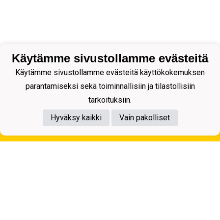
Käytämme sivustollamme evästeitä
Käytämme sivustollamme evästeitä käyttökokemuksen
parantamiseksi sekä toiminnallisiin ja tilastollisiin
tarkoituksiin.
Hyväksy kaikki
Vain pakolliset
Tietosuojaseloste
Kuopion Palloseura ry
Aulis Rytkösen Katu 1, 70620 Kuopio
Y-tunnus: 0281218-4
Puh. +358172668571
KuPS -Elämänmittainen tarina- Banzai