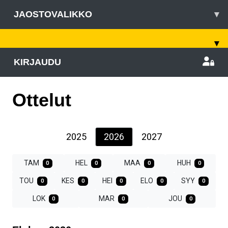
JAOSTOVALIKKO
▾
▾
KIRJAUDU
Ottelut
2025
2026
2027
TAM
HEL
MAA
HUH
0
0
0
0
TOU
KES
HEI
ELO
SYY
0
0
0
0
0
LOK
MAR
JOU
0
0
0