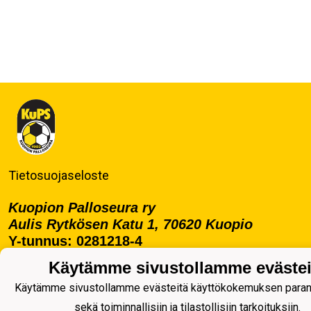
Tietosuojaseloste
Kuopion Palloseura ry
Aulis Rytkösen Katu 1, 70620 Kuopio
Y-tunnus: 0281218-4
Puh. +358172668571
Käytämme sivustollamme evästei
KuPS -Elämänmittainen tarina- Banzai
Käytämme sivustollamme evästeitä käyttökokemuksen para
sekä toiminnallisiin ja tilastollisiin tarkoituksiin.