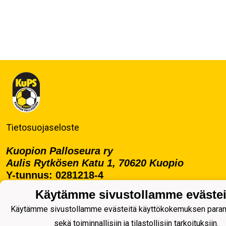
Tietosuojaseloste
Kuopion Palloseura ry
Aulis Rytkösen Katu 1, 70620 Kuopio
Y-tunnus: 0281218-4
Puh. +358172668571
Käytämme sivustollamme evästei
KuPS -Elämänmittainen tarina- Banzai
Käytämme sivustollamme evästeitä käyttökokemuksen para
sekä toiminnallisiin ja tilastollisiin tarkoituksiin.