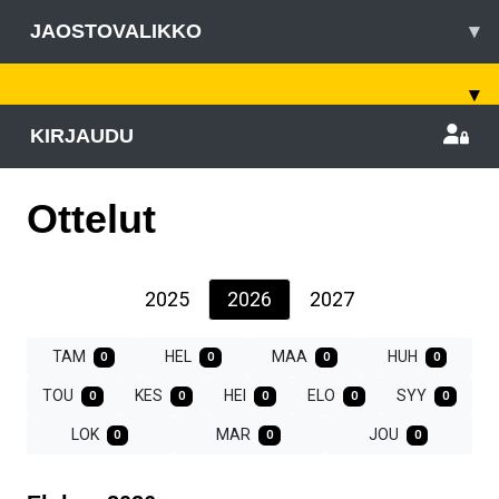
JAOSTOVALIKKO
▾
▾
KIRJAUDU
Ottelut
2025
2026
2027
TAM
HEL
MAA
HUH
0
0
0
0
TOU
KES
HEI
ELO
SYY
0
0
0
0
0
LOK
MAR
JOU
0
0
0