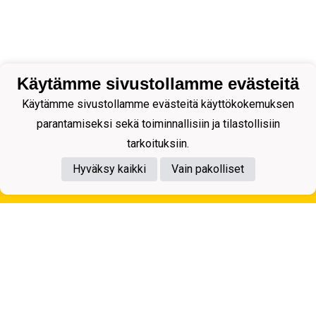
Käytämme sivustollamme evästeitä
Käytämme sivustollamme evästeitä käyttökokemuksen
parantamiseksi sekä toiminnallisiin ja tilastollisiin
tarkoituksiin.
Hyväksy kaikki
Vain pakolliset
Tietosuojaseloste
Kuopion Palloseura ry
Aulis Rytkösen Katu 1, 70620 Kuopio
Y-tunnus: 0281218-4
Puh. +358172668571
KuPS -Elämänmittainen tarina- Banzai