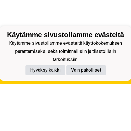
Käytämme sivustollamme evästeitä
Käytämme sivustollamme evästeitä käyttökokemuksen
parantamiseksi sekä toiminnallisiin ja tilastollisiin
tarkoituksiin.
Hyväksy kaikki
Vain pakolliset
Tietosuojaseloste
Kuopion Palloseura ry
Aulis Rytkösen Katu 1, 70620 Kuopio
Y-tunnus: 0281218-4
Puh. +358172668571
KuPS -Elämänmittainen tarina- Banzai