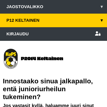
JAOSTOVALIKKO
▾
P12 KELTAINEN
▾
KIRJAUDU
Innostaako sinua jalkapallo,
entä junioriurheilun
tukeminen?
Jos vastasit kyllä, haluamme juuri sinut