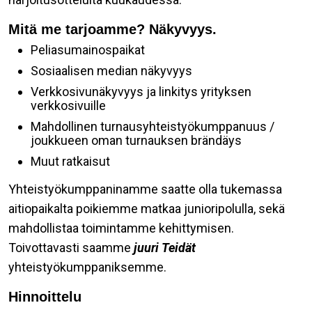
Mitä me tarjoamme? Näkyvyys.
Peliasumainospaikat
Sosiaalisen median näkyvyys
Verkkosivunäkyvyys ja linkitys yrityksen
verkkosivuille
Mahdollinen turnausyhteistyökumppanuus /
joukkueen oman turnauksen brändäys
Muut ratkaisut
Yhteistyökumppaninamme saatte olla tukemassa
aitiopaikalta poikiemme matkaa junioripolulla, sekä
mahdollistaa toimintamme kehittymisen.
Toivottavasti saamme
juuri Teidät
yhteistyökumppaniksemme.
Hinnoittelu