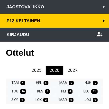
JAOSTOVALIKKO
▾
P12 KELTAINEN
▾
KIRJAUDU
Ottelut
2025
2026
2027
TAM
HEL
MAA
HUH
4
5
0
2
TOU
KES
HEI
ELO
16
5
4
21
SYY
LOK
MAR
JOU
9
2
0
0