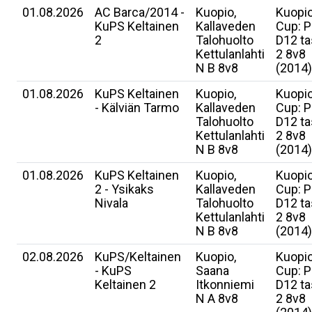
01.08.2026
AC Barca/2014 -
Kuopio,
Kuopi
KuPS Keltainen
Kallaveden
Cup: P
2
Talohuolto
D12 t
Kettulanlahti
2 8v8
N B 8v8
(2014)
01.08.2026
KuPS Keltainen
Kuopio,
Kuopi
- Kälviän Tarmo
Kallaveden
Cup: P
Talohuolto
D12 t
Kettulanlahti
2 8v8
N B 8v8
(2014)
01.08.2026
KuPS Keltainen
Kuopio,
Kuopi
2 - Ysikaks
Kallaveden
Cup: P
Nivala
Talohuolto
D12 t
Kettulanlahti
2 8v8
N B 8v8
(2014)
02.08.2026
KuPS/Keltainen
Kuopio,
Kuopi
- KuPS
Saana
Cup: P
Keltainen 2
Itkonniemi
D12 t
N A 8v8
2 8v8