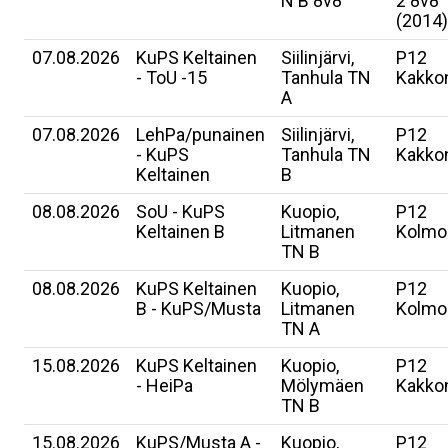
N B 8v8
2 8v8
(2014)
07.08.2026
KuPS Keltainen
Siilinjärvi,
P12
- ToU -15
Tanhula TN
Kakko
A
07.08.2026
LehPa/punainen
Siilinjärvi,
P12
- KuPS
Tanhula TN
Kakko
Keltainen
B
08.08.2026
SoU - KuPS
Kuopio,
P12
Keltainen B
Litmanen
Kolmo
TN B
08.08.2026
KuPS Keltainen
Kuopio,
P12
B - KuPS/Musta
Litmanen
Kolmo
TN A
15.08.2026
KuPS Keltainen
Kuopio,
P12
- HeiPa
Mölymäen
Kakko
TN B
15.08.2026
KuPS/Musta A -
Kuopio,
P12