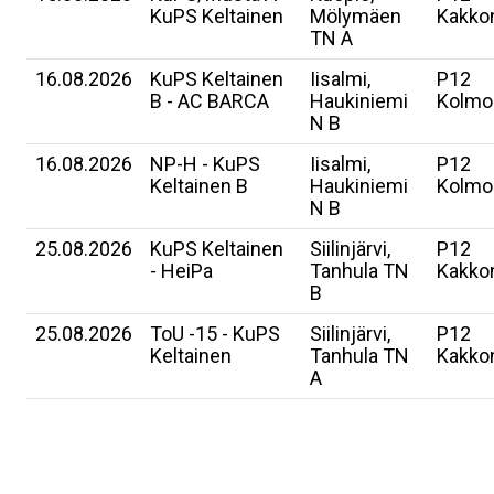
KuPS Keltainen
Mölymäen
Kakko
TN A
16.08.2026
KuPS Keltainen
Iisalmi,
P12
B - AC BARCA
Haukiniemi
Kolmo
N B
16.08.2026
NP-H - KuPS
Iisalmi,
P12
Keltainen B
Haukiniemi
Kolmo
N B
25.08.2026
KuPS Keltainen
Siilinjärvi,
P12
- HeiPa
Tanhula TN
Kakko
B
25.08.2026
ToU -15 - KuPS
Siilinjärvi,
P12
Keltainen
Tanhula TN
Kakko
A