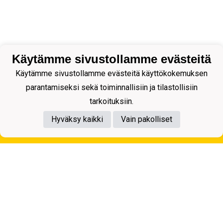
Käytämme sivustollamme evästeitä
Käytämme sivustollamme evästeitä käyttökokemuksen
parantamiseksi sekä toiminnallisiin ja tilastollisiin
tarkoituksiin.
Hyväksy kaikki
Vain pakolliset
Tietosuojaseloste
Kuopion Palloseura ry
Aulis Rytkösen Katu 1, 70620 Kuopio
Y-tunnus: 0281218-4
Puh. +358172668571
KuPS -Elämänmittainen tarina- Banzai