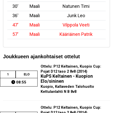
30'
Maali
Natunen Timi
36'
Maali
Junk Leo
47'
Maali
Vilppola Veeti
57'
Maali
Kääriäinen Patrik
Joukkueen ajankohtaiset ottelut
Ottelu: P12 Keltainen, Kuopio Cup:
Pojat D12 taso 2 8v8 (2014)
1
ELO
KuPS Keltainen - Kuopion
Elo/sininen
08:55
Kuopio, Kallaveden Talohuolto
Kettulanlahti N B 8v8
Ottelu: P12 Keltainen, Kuopio Cup:
Pojat D12 taso 2 8v8 (2014)