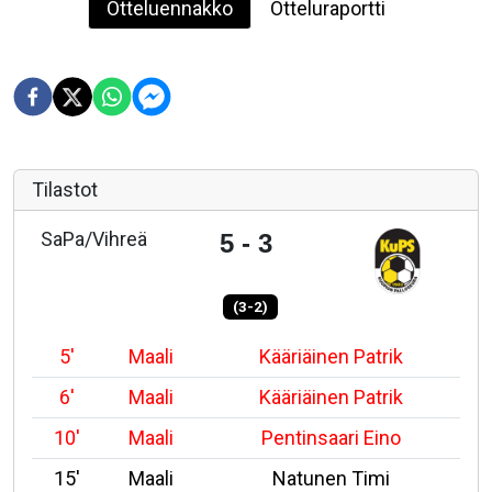
Otteluennakko
Otteluraportti
Tilastot
SaPa/Vihreä
5 - 3
(3-2)
5'
Maali
Kääriäinen Patrik
6'
Maali
Kääriäinen Patrik
10'
Maali
Pentinsaari Eino
15'
Maali
Natunen Timi