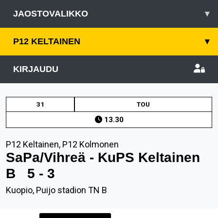
JAOSTOVALIKKO
▾
P12 KELTAINEN
▾
KIRJAUDU
31
TOU
13.30
P12 Keltainen, P12 Kolmonen
SaPa/Vihreä - KuPS Keltainen
B
5 - 3
Kuopio, Puijo stadion TN B