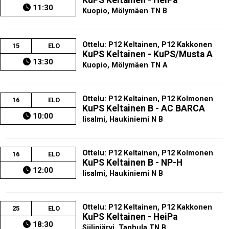
KuPS Keltainen - HeiPa
11:30
Kuopio, Mölymäen TN B
Ottelu: P12 Keltainen, P12 Kakkonen
15
ELO
KuPS Keltainen - KuPS/Musta A
13:30
Kuopio, Mölymäen TN A
Ottelu: P12 Keltainen, P12 Kolmonen
16
ELO
KuPS Keltainen B - AC BARCA
10:00
Iisalmi, Haukiniemi N B
Ottelu: P12 Keltainen, P12 Kolmonen
16
ELO
KuPS Keltainen B - NP-H
12:00
Iisalmi, Haukiniemi N B
Ottelu: P12 Keltainen, P12 Kakkonen
25
ELO
KuPS Keltainen - HeiPa
18:30
Siilinjärvi, Tanhula TN B