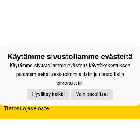
Käytämme sivustollamme evästeitä
Käytämme sivustollamme evästeitä käyttökokemuksen
parantamiseksi sekä toiminnallisiin ja tilastollisiin
tarkoituksiin.
Hyväksy kaikki
Vain pakolliset
Tietosuojaseloste
Kuopion Palloseura ry
Aulis Rytkösen Katu 1, 70620 Kuopio
Y-tunnus: 0281218-4