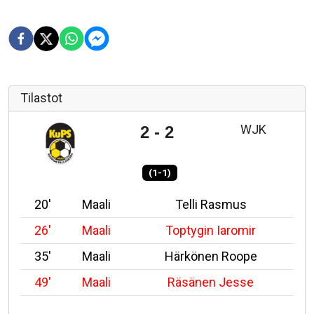
Tilastot
WJK
2 - 2
(1-1)
20'
Maali
Telli Rasmus
26'
Maali
Toptygin Iaromir
35'
Maali
Härkönen Roope
49'
Maali
Räsänen Jesse