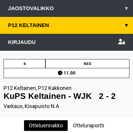
JAOSTOVALIKKO
▾
P12 KELTAINEN
▾
KIRJAUDU
6
KES
11.00
P12 Keltainen, P12 Kakkonen
KuPS Keltainen - WJK
2 - 2
Varkaus, Kisapuisto N A
Otteluennakko
Otteluraportti