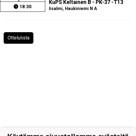
KuPS Keltainen B - PK-37 -T13
18:30
Iisalmi, Haukiniemi N A
Ottelulista