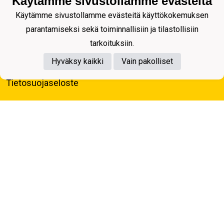
Käytämme sivustollamme evästeitä
Käytämme sivustollamme evästeitä käyttökokemuksen
parantamiseksi sekä toiminnallisiin ja tilastollisiin
tarkoituksiin.
Hyväksy kaikki
Vain pakolliset
Tietosuojaseloste
Kuopion Palloseura ry
Aulis Rytkösen Katu 1, 70620 Kuopio
Y-tunnus: 0281218-4
Puh. +358172668571
KuPS -Elämänmittainen tarina- Banzai
Powered by