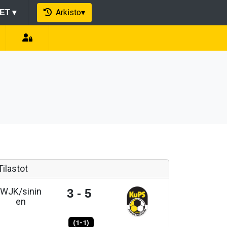
Arkisto
▾
EET
▾
Tilastot
WJK/sinin
3 - 5
en
(1-1)