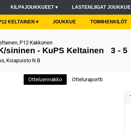
KILPAJOUKKUEET
▾
LASTENLIIGAT JOUKKU
P12 KELTAINEN
▾
JOUKKUE
TOIMIHENKILÖT
eltainen, P12 Kakkonen
/sininen - KuPS Keltainen
3 - 5
s, Kisapuisto N B
Otteluennakko
Otteluraportti