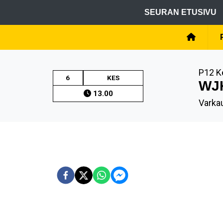
SEURAN ETUSIVU
P12 K
6
KES
WJK
13.00
Varkau