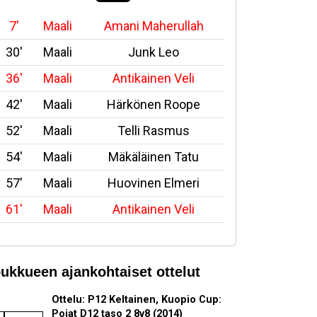
7'
Maali
Amani Maherullah
30'
Maali
Junk Leo
36'
Maali
Antikainen Veli
42'
Maali
Härkönen Roope
52'
Maali
Telli Rasmus
54'
Maali
Mäkäläinen Tatu
57'
Maali
Huovinen Elmeri
61'
Maali
Antikainen Veli
ukkueen ajankohtaiset ottelut
Ottelu: P12 Keltainen, Kuopio Cup:
Pojat D12 taso 2 8v8 (2014)