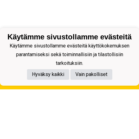
Käytämme sivustollamme evästeitä
Käytämme sivustollamme evästeitä käyttökokemuksen
parantamiseksi sekä toiminnallisiin ja tilastollisiin
tarkoituksiin.
Hyväksy kaikki
Vain pakolliset
Tietosuojaseloste
Kuopion Palloseura ry
Aulis Rytkösen Katu 1, 70620 Kuopio
Y-tunnus: 0281218-4
Puh. +358172668571
KuPS -Elämänmittainen tarina- Banzai