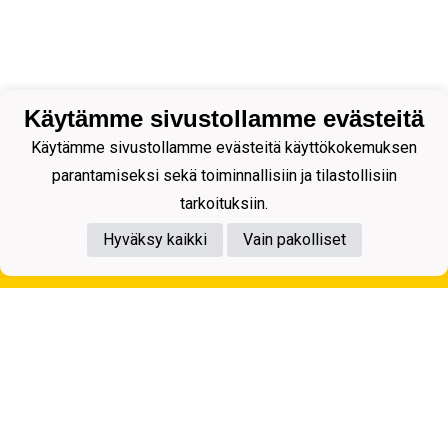
Käytämme sivustollamme evästeitä
Käytämme sivustollamme evästeitä käyttökokemuksen
parantamiseksi sekä toiminnallisiin ja tilastollisiin
tarkoituksiin.
Hyväksy kaikki
Vain pakolliset
Tietosuojaseloste
Kuopion Palloseura ry
Aulis Rytkösen Katu 1, 70620 Kuopio
Y-tunnus: 0281218-4
Puh. +358172668571
KuPS -Elämänmittainen tarina- Banzai