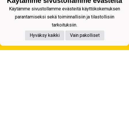
Käytämme sivustollamme evästeitä
Käytämme sivustollamme evästeitä käyttökokemuksen
parantamiseksi sekä toiminnallisiin ja tilastollisiin
tarkoituksiin.
Hyväksy kaikki
Vain pakolliset
Tietosuojaseloste
Kuopion Palloseura ry
Aulis Rytkösen Katu 1, 70620 Kuopio
Y-tunnus: 0281218-4
Puh. +358172668571
KuPS -Elämänmittainen tarina- Banzai
Powered by