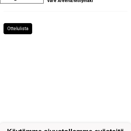
Väre Areena/Mölymäki
Ottelulista