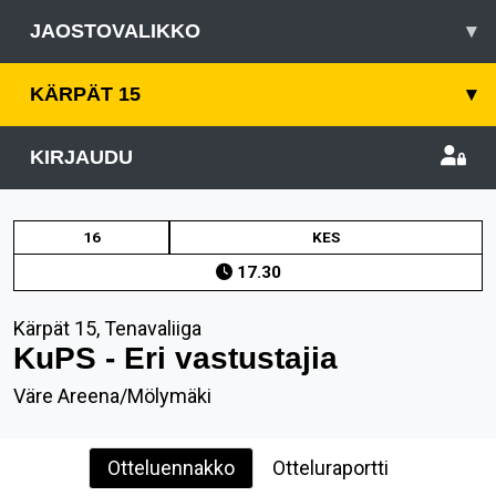
JAOSTOVALIKKO
▾
KÄRPÄT 15
▾
KIRJAUDU
16
KES
17.30
Kärpät 15, Tenavaliiga
KuPS - Eri vastustajia
Väre Areena/Mölymäki
Otteluennakko
Otteluraportti