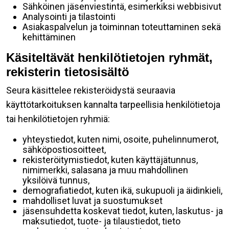
Sähköinen jäsenviestintä, esimerkiksi webbisivut
Analysointi ja tilastointi
Asiakaspalvelun ja toiminnan toteuttaminen sekä
kehittäminen
Käsiteltävät henkilötietojen ryhmät,
rekisterin tietosisältö
Seura käsittelee rekisteröidystä seuraavia
käyttötarkoituksen kannalta tarpeellisia henkilötietoja
tai henkilötietojen ryhmiä:
yhteystiedot, kuten nimi, osoite, puhelinnumerot,
sähköpostiosoitteet,
rekisteröitymistiedot, kuten käyttäjätunnus,
nimimerkki, salasana ja muu mahdollinen
yksilöivä tunnus,
demografiatiedot, kuten ikä, sukupuoli ja äidinkieli,
mahdolliset luvat ja suostumukset
jäsensuhdetta koskevat tiedot, kuten, laskutus- ja
maksutiedot, tuote- ja tilaustiedot, tieto