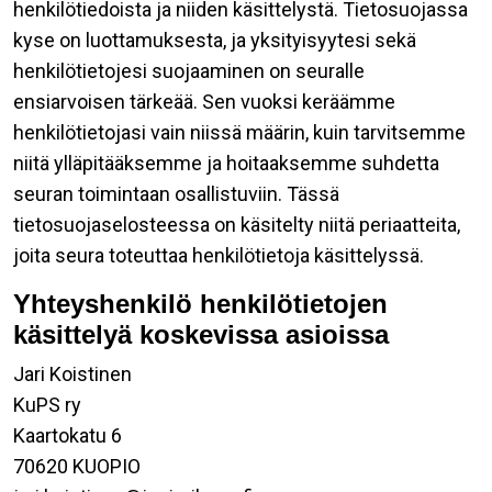
henkilötiedoista ja niiden käsittelystä. Tietosuojassa
kyse on luottamuksesta, ja yksityisyytesi sekä
henkilötietojesi suojaaminen on seuralle
ensiarvoisen tärkeää. Sen vuoksi keräämme
henkilötietojasi vain niissä määrin, kuin tarvitsemme
niitä ylläpitääksemme ja hoitaaksemme suhdetta
seuran toimintaan osallistuviin. Tässä
tietosuojaselosteessa on käsitelty niitä periaatteita,
joita seura toteuttaa henkilötietoja käsittelyssä.
Yhteyshenkilö henkilötietojen
käsittelyä koskevissa asioissa
Jari Koistinen
KuPS ry
Kaartokatu 6
70620 KUOPIO