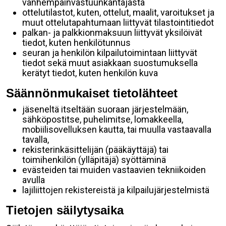
vanhempainvastuunkantajasta
ottelutilastot, kuten, ottelut, maalit, varoitukset ja
muut ottelutapahtumaan liittyvät tilastointitiedot
palkan- ja palkkionmaksuun liittyvät yksilöivät
tiedot, kuten henkilötunnus
seuran ja henkilön kilpailutoimintaan liittyvät
tiedot sekä muut asiakkaan suostumuksella
kerätyt tiedot, kuten henkilön kuva
Säännönmukaiset tietolähteet
jäseneltä itseltään suoraan järjestelmään,
sähköpostitse, puhelimitse, lomakkeella,
mobiilisovelluksen kautta, tai muulla vastaavalla
tavalla,
rekisterinkäsittelijän (pääkäyttäjä) tai
toimihenkilön (ylläpitäjä) syöttäminä
evästeiden tai muiden vastaavien tekniikoiden
avulla
lajiliittojen rekistereistä ja kilpailujärjestelmistä
Tietojen säilytysaika