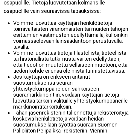
osapuolille. Tietoja luovutetaan kolmansille
osapuolille vain seuraavissa tapauksissa:
Voimme luovuttaa käyttäjän henkilötietoja
toimivaltaisten viranomaisten tai muiden tahojen
esittämien vaatimusten edellyttämällä, kulloinkin
voimassaolevaan lainsäädäntöön perustuvalla,
tavalla.
Voimme luovuttaa tietoja tilastollista, tieteellistä
tai historiallista tutkimusta varten edellyttäen,
että tiedot on muutettu sellaiseen muotoon, että
tiedon kohde ei enää ole niistä tunnistettavissa.
Jos käyttäjä on erikseen antanut
suostumuksensa seuran
yhteistyökumppaneiden sähköiseen
suoramarkkinointiin, voidaan käyttäjän tietoja
luovuttaa tarkoin valituille yhteistyökumppaneille
markkinointitarkoituksiin.
Tähän jäsenrekisteriin tallennettuja rekisteröityjä
koskevia henkilötietoja voidaan heidän
suostumuksellaan syöttää suoraan Suomen
Palloliiton Pelipaikka -rekisteriin. Viennin