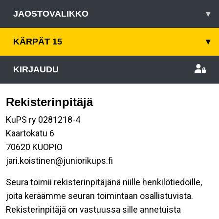
JAOSTOVALIKKO
▾
KÄRPÄT 15
▾
KIRJAUDU
Rekisterinpitäjä
KuPS ry 0281218-4
Kaartokatu 6
70620 KUOPIO
jari.koistinen@juniorikups.fi
Seura toimii rekisterinpitäjänä niille henkilötiedoille,
joita keräämme seuran toimintaan osallistuvista.
Rekisterinpitäjä on vastuussa sille annetuista