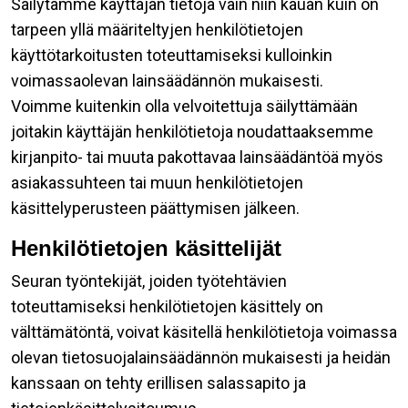
Säilytämme käyttäjän tietoja vain niin kauan kuin on
tarpeen yllä määriteltyjen henkilötietojen
käyttötarkoitusten toteuttamiseksi kulloinkin
voimassaolevan lainsäädännön mukaisesti.
Voimme kuitenkin olla velvoitettuja säilyttämään
joitakin käyttäjän henkilötietoja noudattaaksemme
kirjanpito- tai muuta pakottavaa lainsäädäntöä myös
asiakassuhteen tai muun henkilötietojen
käsittelyperusteen päättymisen jälkeen.
Henkilötietojen käsittelijät
Seuran työntekijät, joiden työtehtävien
toteuttamiseksi henkilötietojen käsittely on
välttämätöntä, voivat käsitellä henkilötietoja voimassa
olevan tietosuojalainsäädännön mukaisesti ja heidän
kanssaan on tehty erillisen salassapito ja