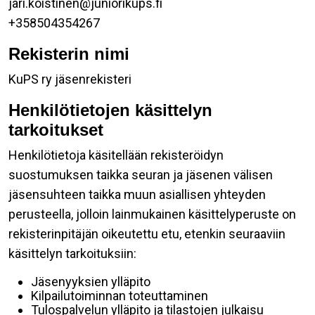
jari.koistinen@juniorikups.fi
+358504354267
Rekisterin nimi
KuPS ry jäsenrekisteri
Henkilötietojen käsittelyn
tarkoitukset
Henkilötietoja käsitellään rekisteröidyn
suostumuksen taikka seuran ja jäsenen välisen
jäsensuhteen taikka muun asiallisen yhteyden
perusteella, jolloin lainmukainen käsittelyperuste on
rekisterinpitäjän oikeutettu etu, etenkin seuraaviin
käsittelyn tarkoituksiin:
Jäsenyyksien ylläpito
Kilpailutoiminnan toteuttaminen
Tulospalvelun ylläpito ja tilastojen julkaisu