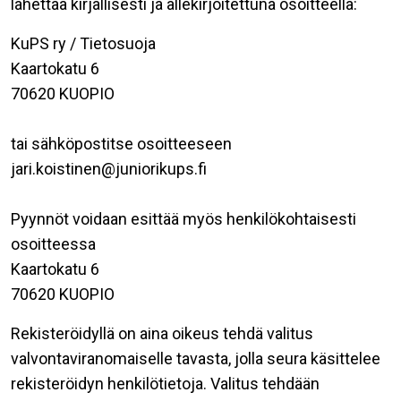
lähettää kirjallisesti ja allekirjoitettuna osoitteella:
KuPS ry / Tietosuoja
Kaartokatu 6
70620 KUOPIO
tai sähköpostitse osoitteeseen
jari.koistinen@juniorikups.fi
Pyynnöt voidaan esittää myös henkilökohtaisesti
osoitteessa
Kaartokatu 6
70620 KUOPIO
Rekisteröidyllä on aina oikeus tehdä valitus
valvontaviranomaiselle tavasta, jolla seura käsittelee
rekisteröidyn henkilötietoja. Valitus tehdään