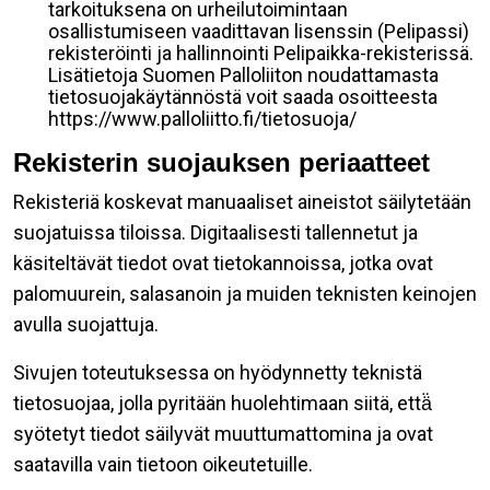
tarkoituksena on urheilutoimintaan
osallistumiseen vaadittavan lisenssin (Pelipassi)
rekisteröinti ja hallinnointi Pelipaikka-rekisterissä.
Lisätietoja Suomen Palloliiton noudattamasta
tietosuojakäytännöstä voit saada osoitteesta
https://www.palloliitto.fi/tietosuoja/
Rekisterin suojauksen periaatteet
Rekisteriä koskevat manuaaliset aineistot säilytetään
suojatuissa tiloissa. Digitaalisesti tallennetut ja
käsiteltävät tiedot ovat tietokannoissa, jotka ovat
palomuurein, salasanoin ja muiden teknisten keinojen
avulla suojattuja.
Sivujen toteutuksessa on hyödynnetty teknistä
tietosuojaa, jolla pyritään huolehtimaan siitä, että̈
syötetyt tiedot säilyvät muuttumattomina ja ovat
saatavilla vain tietoon oikeutetuille.