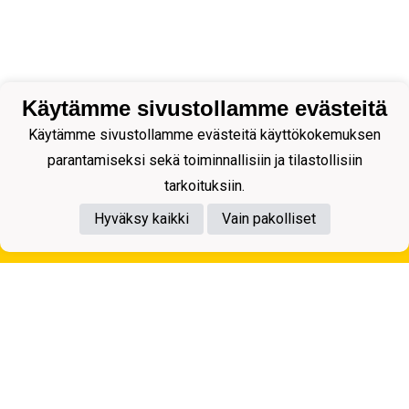
Käytämme sivustollamme evästeitä
Käytämme sivustollamme evästeitä käyttökokemuksen
parantamiseksi sekä toiminnallisiin ja tilastollisiin
tarkoituksiin.
Hyväksy kaikki
Vain pakolliset
Tietosuojaseloste
Kuopion Palloseura ry
Aulis Rytkösen Katu 1, 70620 Kuopio
Y-tunnus: 0281218-4
Puh. +358172668571
KuPS -Elämänmittainen tarina- Banzai