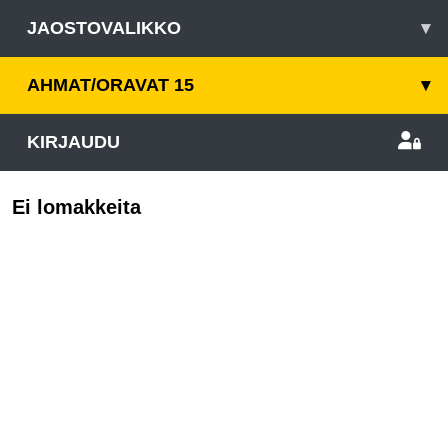
JAOSTOVALIKKO
▾
AHMAT/ORAVAT 15
▾
KIRJAUDU
Ei lomakkeita