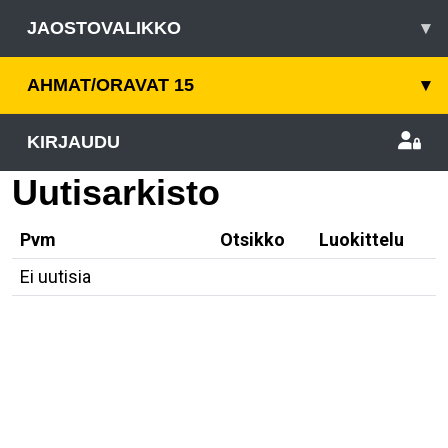
JAOSTOVALIKKO
▾
AHMAT/ORAVAT 15
▾
KIRJAUDU
Uutisarkisto
Pvm
Otsikko
Luokittelu
Ei uutisia