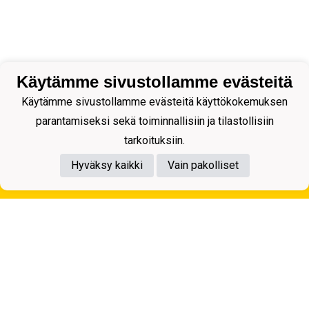
Käytämme sivustollamme evästeitä
Käytämme sivustollamme evästeitä käyttökokemuksen
parantamiseksi sekä toiminnallisiin ja tilastollisiin
tarkoituksiin.
Hyväksy kaikki
Vain pakolliset
Tietosuojaseloste
Kuopion Palloseura ry
Aulis Rytkösen Katu 1, 70620 Kuopio
Y-tunnus: 0281218-4
Puh. +358172668571
KuPS -Elämänmittainen tarina- Banzai