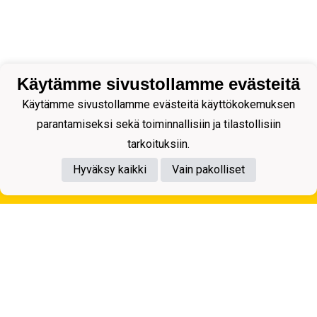
Käytämme sivustollamme evästeitä
Käytämme sivustollamme evästeitä käyttökokemuksen
parantamiseksi sekä toiminnallisiin ja tilastollisiin
tarkoituksiin.
Hyväksy kaikki
Vain pakolliset
Tietosuojaseloste
Kuopion Palloseura ry
Aulis Rytkösen Katu 1, 70620 Kuopio
Y-tunnus: 0281218-4
Puh. +358172668571
KuPS -Elämänmittainen tarina- Banzai