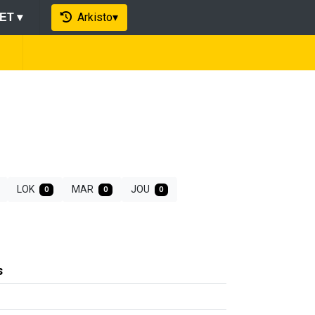
Arkisto
▾
EET
▾
LOK
MAR
JOU
0
0
0
s