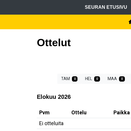
SEURAN ETUSIVU
Ottelut
TAM
HEL
MAA
0
0
0
Elokuu 2026
Pvm
Ottelu
Paikka
Ei otteluita