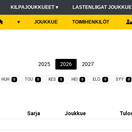
KILPAJOUKKUEET
▾
LASTENLIIGAT JOUKKU
▾
JOUKKUE
TOIMIHENKILÖT
2025
2026
2027
HUH
TOU
KES
HEI
ELO
SYY
0
0
0
0
0
0
Sarja
Joukkue
Tulo