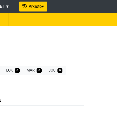
Arkisto
▾
EET
▾
LOK
MAR
JOU
0
0
0
s