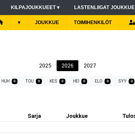
KILPAJOUKKUEET
▾
LASTENLIIGAT JOUKKU
▾
JOUKKUE
TOIMIHENKILÖT
2025
2026
2027
HUH
TOU
KES
HEI
ELO
SYY
0
0
0
0
0
0
Sarja
Joukkue
Tulo