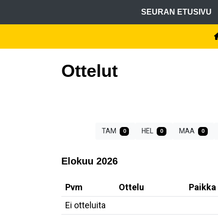
SEURAN ETUSIVU
Ottelut
TAM
HEL
MAA
0
0
0
Elokuu 2026
Pvm
Ottelu
Paikka
Ei otteluita