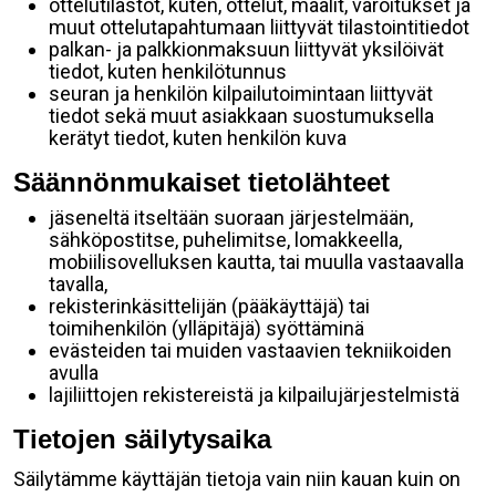
ottelutilastot, kuten, ottelut, maalit, varoitukset ja
muut ottelutapahtumaan liittyvät tilastointitiedot
palkan- ja palkkionmaksuun liittyvät yksilöivät
tiedot, kuten henkilötunnus
seuran ja henkilön kilpailutoimintaan liittyvät
tiedot sekä muut asiakkaan suostumuksella
kerätyt tiedot, kuten henkilön kuva
Säännönmukaiset tietolähteet
jäseneltä itseltään suoraan järjestelmään,
sähköpostitse, puhelimitse, lomakkeella,
mobiilisovelluksen kautta, tai muulla vastaavalla
tavalla,
rekisterinkäsittelijän (pääkäyttäjä) tai
toimihenkilön (ylläpitäjä) syöttäminä
evästeiden tai muiden vastaavien tekniikoiden
avulla
lajiliittojen rekistereistä ja kilpailujärjestelmistä
Tietojen säilytysaika
Säilytämme käyttäjän tietoja vain niin kauan kuin on