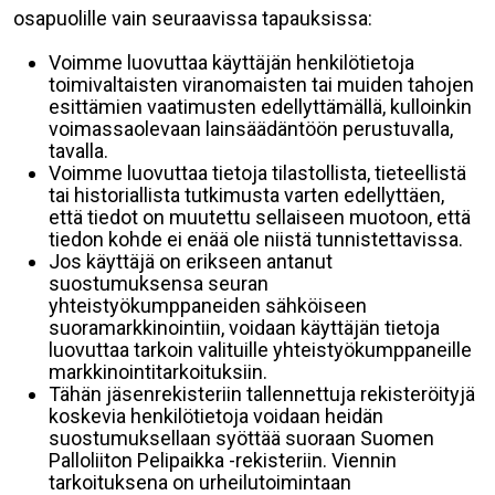
osapuolille vain seuraavissa tapauksissa:
Voimme luovuttaa käyttäjän henkilötietoja
toimivaltaisten viranomaisten tai muiden tahojen
esittämien vaatimusten edellyttämällä, kulloinkin
voimassaolevaan lainsäädäntöön perustuvalla,
tavalla.
Voimme luovuttaa tietoja tilastollista, tieteellistä
tai historiallista tutkimusta varten edellyttäen,
että tiedot on muutettu sellaiseen muotoon, että
tiedon kohde ei enää ole niistä tunnistettavissa.
Jos käyttäjä on erikseen antanut
suostumuksensa seuran
yhteistyökumppaneiden sähköiseen
suoramarkkinointiin, voidaan käyttäjän tietoja
luovuttaa tarkoin valituille yhteistyökumppaneille
markkinointitarkoituksiin.
Tähän jäsenrekisteriin tallennettuja rekisteröityjä
koskevia henkilötietoja voidaan heidän
suostumuksellaan syöttää suoraan Suomen
Palloliiton Pelipaikka -rekisteriin. Viennin
tarkoituksena on urheilutoimintaan