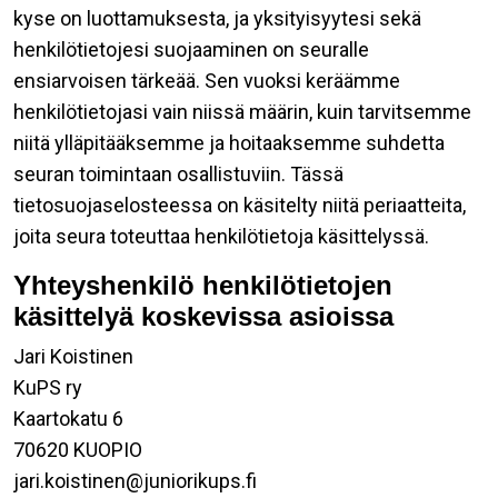
kyse on luottamuksesta, ja yksityisyytesi sekä
henkilötietojesi suojaaminen on seuralle
ensiarvoisen tärkeää. Sen vuoksi keräämme
henkilötietojasi vain niissä määrin, kuin tarvitsemme
niitä ylläpitääksemme ja hoitaaksemme suhdetta
seuran toimintaan osallistuviin. Tässä
tietosuojaselosteessa on käsitelty niitä periaatteita,
joita seura toteuttaa henkilötietoja käsittelyssä.
Yhteyshenkilö henkilötietojen
käsittelyä koskevissa asioissa
Jari Koistinen
KuPS ry
Kaartokatu 6
70620 KUOPIO
jari.koistinen@juniorikups.fi