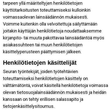
tarpeen yllä määriteltyjen henkilötietojen
käyttötarkoitusten toteuttamiseksi kulloinkin
voimassaolevan lainsäädännön mukaisesti.
Voimme kuitenkin olla velvoitettuja säilyttämään
joitakin käyttäjän henkilötietoja noudattaaksemme
kirjanpito- tai muuta pakottavaa lainsäädäntöä myös
asiakassuhteen tai muun henkilötietojen
käsittelyperusteen päättymisen jälkeen.
Henkilötietojen käsittelijät
Seuran työntekijät, joiden työtehtävien
toteuttamiseksi henkilötietojen käsittely on
välttämätöntä, voivat käsitellä henkilötietoja voimassa
olevan tietosuojalainsäädännön mukaisesti ja heidän
kanssaan on tehty erillisen salassapito ja
tietojenkäsittelysitoumus.