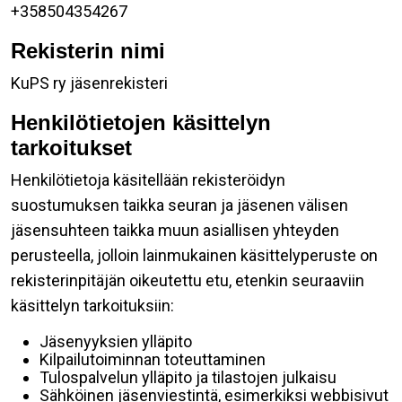
+358504354267
Rekisterin nimi
KuPS ry jäsenrekisteri
Henkilötietojen käsittelyn
tarkoitukset
Henkilötietoja käsitellään rekisteröidyn
suostumuksen taikka seuran ja jäsenen välisen
jäsensuhteen taikka muun asiallisen yhteyden
perusteella, jolloin lainmukainen käsittelyperuste on
rekisterinpitäjän oikeutettu etu, etenkin seuraaviin
käsittelyn tarkoituksiin:
Jäsenyyksien ylläpito
Kilpailutoiminnan toteuttaminen
Tulospalvelun ylläpito ja tilastojen julkaisu
Sähköinen jäsenviestintä, esimerkiksi webbisivut