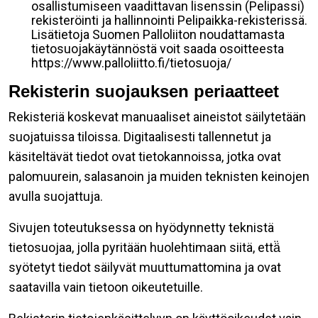
osallistumiseen vaadittavan lisenssin (Pelipassi)
rekisteröinti ja hallinnointi Pelipaikka-rekisterissä.
Lisätietoja Suomen Palloliiton noudattamasta
tietosuojakäytännöstä voit saada osoitteesta
https://www.palloliitto.fi/tietosuoja/
Rekisterin suojauksen periaatteet
Rekisteriä koskevat manuaaliset aineistot säilytetään
suojatuissa tiloissa. Digitaalisesti tallennetut ja
käsiteltävät tiedot ovat tietokannoissa, jotka ovat
palomuurein, salasanoin ja muiden teknisten keinojen
avulla suojattuja.
Sivujen toteutuksessa on hyödynnetty teknistä
tietosuojaa, jolla pyritään huolehtimaan siitä, että̈
syötetyt tiedot säilyvät muuttumattomina ja ovat
saatavilla vain tietoon oikeutetuille.