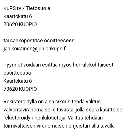
KuPS ry / Tietosuoja
Kaartokatu 6
70620 KUOPIO
tai sähköpostitse osoitteeseen
jari.koistinen@juniorikups.fi
Pyynnöt voidaan esittää myös henkilökohtaisesti
osoitteessa
Kaartokatu 6
70620 KUOPIO
Rekisteröidyllä on aina oikeus tehdä valitus
valvontaviranomaiselle tavasta, jolla seura käsittelee
rekisteröidyn henkilötietoja. Valitus tehdään
toimivaltaisen viranomaisen ohjeistamalla tavalla