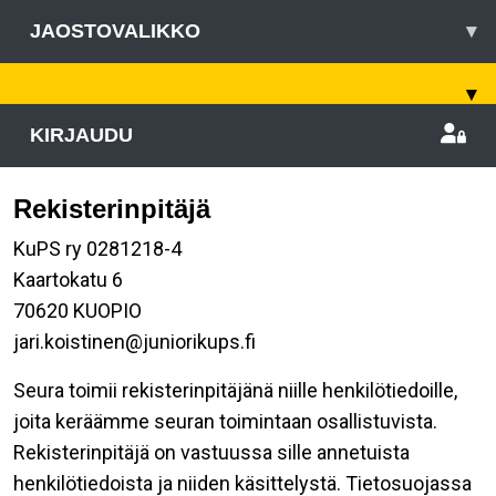
JAOSTOVALIKKO
▾
▾
KIRJAUDU
Rekisterinpitäjä
KuPS ry 0281218-4
Kaartokatu 6
70620 KUOPIO
jari.koistinen@juniorikups.fi
Seura toimii rekisterinpitäjänä niille henkilötiedoille,
joita keräämme seuran toimintaan osallistuvista.
Rekisterinpitäjä on vastuussa sille annetuista
henkilötiedoista ja niiden käsittelystä. Tietosuojassa