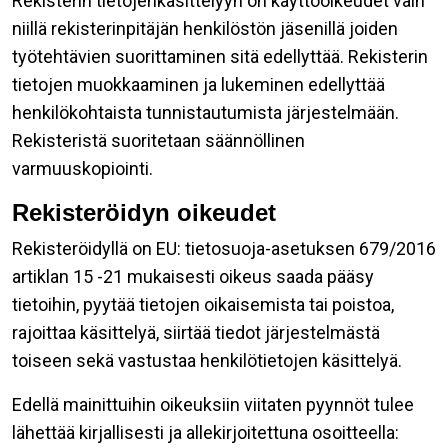
Rekisterin tietojenkäsittelyyn on käyttöoikeudet vain
niillä rekisterinpitäjän henkilöstön jäsenillä joiden
työtehtävien suorittaminen sitä edellyttää. Rekisterin
tietojen muokkaaminen ja lukeminen edellyttää
henkilökohtaista tunnistautumista järjestelmään.
Rekisteristä suoritetaan säännöllinen
varmuuskopiointi.
Rekisteröidyn oikeudet
Rekisteröidyllä on EU: tietosuoja-asetuksen 679/2016
artiklan 15 -21 mukaisesti oikeus saada pääsy
tietoihin, pyytää tietojen oikaisemista tai poistoa,
rajoittaa käsittelyä, siirtää tiedot järjestelmästä
toiseen sekä vastustaa henkilötietojen käsittelyä.
Edellä mainittuihin oikeuksiin viitaten pyynnöt tulee
lähettää kirjallisesti ja allekirjoitettuna osoitteella: