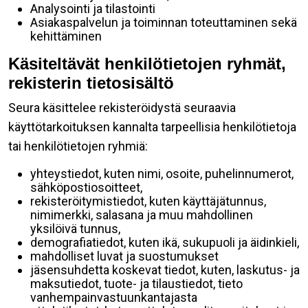
Analysointi ja tilastointi
Asiakaspalvelun ja toiminnan toteuttaminen sekä
kehittäminen
Käsiteltävät henkilötietojen ryhmät,
rekisterin tietosisältö
Seura käsittelee rekisteröidystä seuraavia
käyttötarkoituksen kannalta tarpeellisia henkilötietoja
tai henkilötietojen ryhmiä:
yhteystiedot, kuten nimi, osoite, puhelinnumerot,
sähköpostiosoitteet,
rekisteröitymistiedot, kuten käyttäjätunnus,
nimimerkki, salasana ja muu mahdollinen
yksilöivä tunnus,
demografiatiedot, kuten ikä, sukupuoli ja äidinkieli,
mahdolliset luvat ja suostumukset
jäsensuhdetta koskevat tiedot, kuten, laskutus- ja
maksutiedot, tuote- ja tilaustiedot, tieto
vanhempainvastuunkantajasta