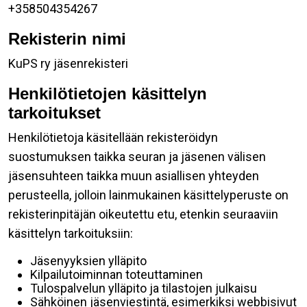
+358504354267
Rekisterin nimi
KuPS ry jäsenrekisteri
Henkilötietojen käsittelyn
tarkoitukset
Henkilötietoja käsitellään rekisteröidyn
suostumuksen taikka seuran ja jäsenen välisen
jäsensuhteen taikka muun asiallisen yhteyden
perusteella, jolloin lainmukainen käsittelyperuste on
rekisterinpitäjän oikeutettu etu, etenkin seuraaviin
käsittelyn tarkoituksiin:
Jäsenyyksien ylläpito
Kilpailutoiminnan toteuttaminen
Tulospalvelun ylläpito ja tilastojen julkaisu
Sähköinen jäsenviestintä, esimerkiksi webbisivut