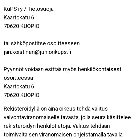
KuPS ry / Tietosuoja
Kaartokatu 6
70620 KUOPIO
tai sähköpostitse osoitteeseen
jari.koistinen@juniorikups.fi
Pyynnöt voidaan esittää myös henkilökohtaisesti
osoitteessa
Kaartokatu 6
70620 KUOPIO
Rekisteröidyllä on aina oikeus tehdä valitus
valvontaviranomaiselle tavasta, jolla seura käsittelee
rekisteröidyn henkilötietoja. Valitus tehdään
toimivaltaisen viranomaisen ohjeistamalla tavalla