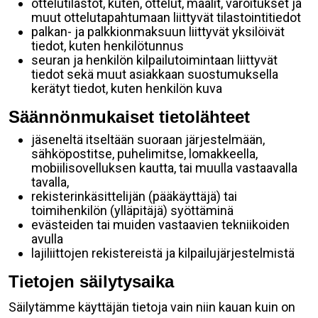
ottelutilastot, kuten, ottelut, maalit, varoitukset ja
muut ottelutapahtumaan liittyvät tilastointitiedot
palkan- ja palkkionmaksuun liittyvät yksilöivät
tiedot, kuten henkilötunnus
seuran ja henkilön kilpailutoimintaan liittyvät
tiedot sekä muut asiakkaan suostumuksella
kerätyt tiedot, kuten henkilön kuva
Säännönmukaiset tietolähteet
jäseneltä itseltään suoraan järjestelmään,
sähköpostitse, puhelimitse, lomakkeella,
mobiilisovelluksen kautta, tai muulla vastaavalla
tavalla,
rekisterinkäsittelijän (pääkäyttäjä) tai
toimihenkilön (ylläpitäjä) syöttäminä
evästeiden tai muiden vastaavien tekniikoiden
avulla
lajiliittojen rekistereistä ja kilpailujärjestelmistä
Tietojen säilytysaika
Säilytämme käyttäjän tietoja vain niin kauan kuin on