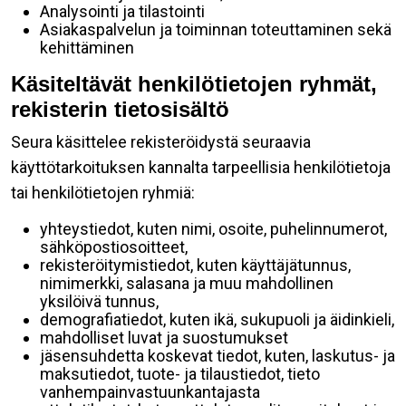
Analysointi ja tilastointi
Asiakaspalvelun ja toiminnan toteuttaminen sekä
kehittäminen
Käsiteltävät henkilötietojen ryhmät,
rekisterin tietosisältö
Seura käsittelee rekisteröidystä seuraavia
käyttötarkoituksen kannalta tarpeellisia henkilötietoja
tai henkilötietojen ryhmiä:
yhteystiedot, kuten nimi, osoite, puhelinnumerot,
sähköpostiosoitteet,
rekisteröitymistiedot, kuten käyttäjätunnus,
nimimerkki, salasana ja muu mahdollinen
yksilöivä tunnus,
demografiatiedot, kuten ikä, sukupuoli ja äidinkieli,
mahdolliset luvat ja suostumukset
jäsensuhdetta koskevat tiedot, kuten, laskutus- ja
maksutiedot, tuote- ja tilaustiedot, tieto
vanhempainvastuunkantajasta