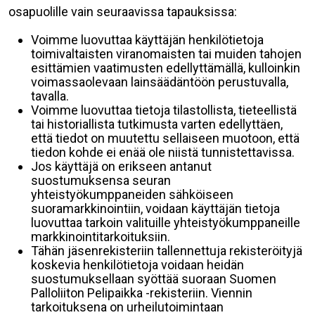
osapuolille vain seuraavissa tapauksissa:
Voimme luovuttaa käyttäjän henkilötietoja
toimivaltaisten viranomaisten tai muiden tahojen
esittämien vaatimusten edellyttämällä, kulloinkin
voimassaolevaan lainsäädäntöön perustuvalla,
tavalla.
Voimme luovuttaa tietoja tilastollista, tieteellistä
tai historiallista tutkimusta varten edellyttäen,
että tiedot on muutettu sellaiseen muotoon, että
tiedon kohde ei enää ole niistä tunnistettavissa.
Jos käyttäjä on erikseen antanut
suostumuksensa seuran
yhteistyökumppaneiden sähköiseen
suoramarkkinointiin, voidaan käyttäjän tietoja
luovuttaa tarkoin valituille yhteistyökumppaneille
markkinointitarkoituksiin.
Tähän jäsenrekisteriin tallennettuja rekisteröityjä
koskevia henkilötietoja voidaan heidän
suostumuksellaan syöttää suoraan Suomen
Palloliiton Pelipaikka -rekisteriin. Viennin
tarkoituksena on urheilutoimintaan