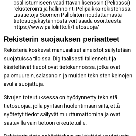
osallistumiseen vaadittavan lisenssin (Pelipassi)
rekisteröinti ja hallinnointi Pelipaikka-rekisterissä.
Lisätietoja Suomen Palloliiton noudattamasta
tietosuojakäytännöstä voit saada osoitteesta
https://www.palloliitto.fi/tietosuoja/
Rekisterin suojauksen periaatteet
Rekisteriä koskevat manuaaliset aineistot säilytetään
suojatuissa tiloissa. Digitaalisesti tallennetut ja
käsiteltävät tiedot ovat tietokannoissa, jotka ovat
palomuurein, salasanoin ja muiden teknisten keinojen
avulla suojattuja.
Sivujen toteutuksessa on hyödynnetty teknistä
tietosuojaa, jolla pyritään huolehtimaan siitä, että̈
syötetyt tiedot säilyvät muuttumattomina ja ovat
saatavilla vain tietoon oikeutetuille.