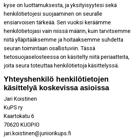
kyse on luottamuksesta, ja yksityisyytesi sekä
henkilötietojesi suojaaminen on seuralle
ensiarvoisen tärkeää. Sen vuoksi keräämme
henkilötietojasi vain niissä määrin, kuin tarvitsemme
niitä ylläpitääksemme ja hoitaaksemme suhdetta
seuran toimintaan osallistuviin. Tässä
tietosuojaselosteessa on käsitelty niitä periaatteita,
joita seura toteuttaa henkilötietoja käsittelyssä.
Yhteyshenkilö henkilötietojen
käsittelyä koskevissa asioissa
Jari Koistinen
KuPS ry
Kaartokatu 6
70620 KUOPIO
jari.koistinen@juniorikups.fi