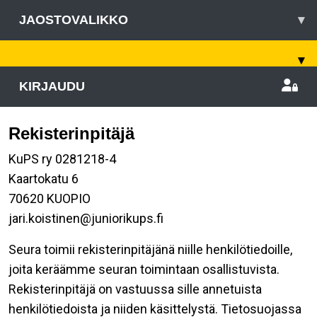
JAOSTOVALIKKO
▾
▾
KIRJAUDU
Rekisterinpitäjä
KuPS ry 0281218-4
Kaartokatu 6
70620 KUOPIO
jari.koistinen@juniorikups.fi
Seura toimii rekisterinpitäjänä niille henkilötiedoille,
joita keräämme seuran toimintaan osallistuvista.
Rekisterinpitäjä on vastuussa sille annetuista
henkilötiedoista ja niiden käsittelystä. Tietosuojassa