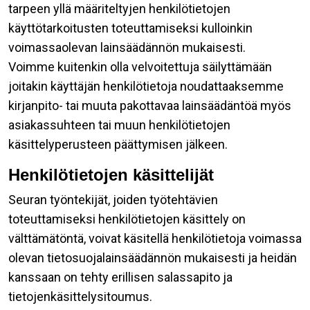
tarpeen yllä määriteltyjen henkilötietojen
käyttötarkoitusten toteuttamiseksi kulloinkin
voimassaolevan lainsäädännön mukaisesti.
Voimme kuitenkin olla velvoitettuja säilyttämään
joitakin käyttäjän henkilötietoja noudattaaksemme
kirjanpito- tai muuta pakottavaa lainsäädäntöä myös
asiakassuhteen tai muun henkilötietojen
käsittelyperusteen päättymisen jälkeen.
Henkilötietojen käsittelijät
Seuran työntekijät, joiden työtehtävien
toteuttamiseksi henkilötietojen käsittely on
välttämätöntä, voivat käsitellä henkilötietoja voimassa
olevan tietosuojalainsäädännön mukaisesti ja heidän
kanssaan on tehty erillisen salassapito ja
tietojenkäsittelysitoumus.