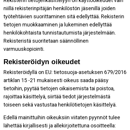
Rekisterin tietojenkäsittelyyn on käyttöoikeudet vain
niillä rekisterinpitäjän henkilöstön jäsenillä joiden
työtehtävien suorittaminen sitä edellyttää. Rekisterin
tietojen muokkaaminen ja lukeminen edellyttää
henkilökohtaista tunnistautumista järjestelmään.
Rekisteristä suoritetaan säännöllinen
varmuuskopiointi.
Rekisteröidyn oikeudet
Rekisteröidyllä on EU: tietosuoja-asetuksen 679/2016
artiklan 15 -21 mukaisesti oikeus saada pääsy
tietoihin, pyytää tietojen oikaisemista tai poistoa,
rajoittaa käsittelyä, siirtää tiedot järjestelmästä
toiseen sekä vastustaa henkilötietojen käsittelyä.
Edellä mainittuihin oikeuksiin viitaten pyynnöt tulee
lähettää kirjallisesti ja allekirjoitettuna osoitteella: