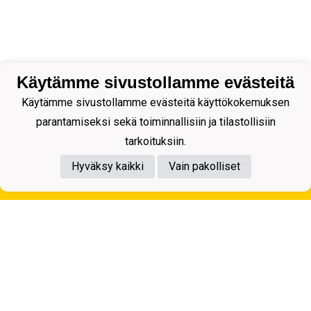
Käytämme sivustollamme evästeitä
Käytämme sivustollamme evästeitä käyttökokemuksen
parantamiseksi sekä toiminnallisiin ja tilastollisiin
tarkoituksiin.
Hyväksy kaikki
Vain pakolliset
Tietosuojaseloste
Kuopion Palloseura ry
Aulis Rytkösen Katu 1, 70620 Kuopio
Y-tunnus: 0281218-4
Puh. +358172668571
KuPS -Elämänmittainen tarina- Banzai