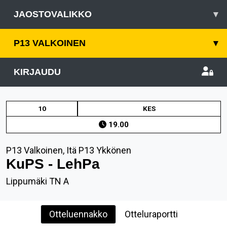
JAOSTOVALIKKO
▾
P13 VALKOINEN
▾
KIRJAUDU
10
KES
19.00
P13 Valkoinen, Itä P13 Ykkönen
KuPS - LehPa
Lippumäki TN A
Otteluennakko
Otteluraportti