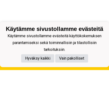
Käytämme sivustollamme evästeitä
Käytämme sivustollamme evästeitä käyttökokemuksen
parantamiseksi sekä toiminnallisiin ja tilastollisiin
tarkoituksiin.
Hyväksy kaikki
Vain pakolliset
Tietosuojaseloste
Kuopion Palloseura ry
Aulis Rytkösen Katu 1, 70620 Kuopio
Y-tunnus: 0281218-4
Puh. +358172668571
KuPS -Elämänmittainen tarina- Banzai