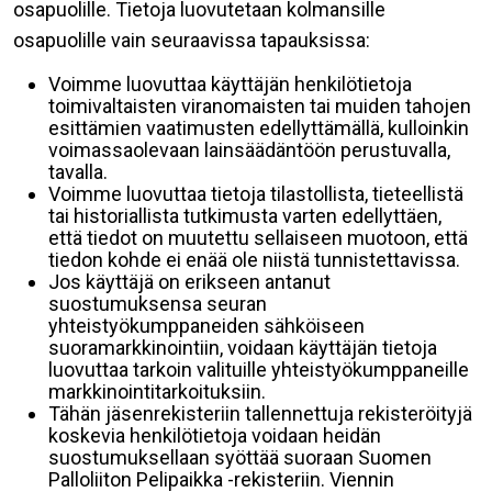
osapuolille. Tietoja luovutetaan kolmansille
osapuolille vain seuraavissa tapauksissa:
Voimme luovuttaa käyttäjän henkilötietoja
toimivaltaisten viranomaisten tai muiden tahojen
esittämien vaatimusten edellyttämällä, kulloinkin
voimassaolevaan lainsäädäntöön perustuvalla,
tavalla.
Voimme luovuttaa tietoja tilastollista, tieteellistä
tai historiallista tutkimusta varten edellyttäen,
että tiedot on muutettu sellaiseen muotoon, että
tiedon kohde ei enää ole niistä tunnistettavissa.
Jos käyttäjä on erikseen antanut
suostumuksensa seuran
yhteistyökumppaneiden sähköiseen
suoramarkkinointiin, voidaan käyttäjän tietoja
luovuttaa tarkoin valituille yhteistyökumppaneille
markkinointitarkoituksiin.
Tähän jäsenrekisteriin tallennettuja rekisteröityjä
koskevia henkilötietoja voidaan heidän
suostumuksellaan syöttää suoraan Suomen
Palloliiton Pelipaikka -rekisteriin. Viennin