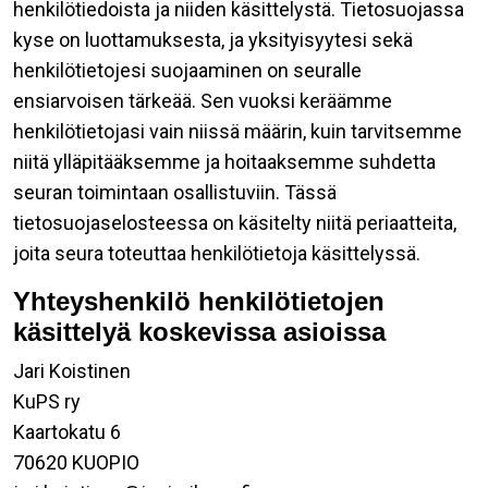
henkilötiedoista ja niiden käsittelystä. Tietosuojassa
kyse on luottamuksesta, ja yksityisyytesi sekä
henkilötietojesi suojaaminen on seuralle
ensiarvoisen tärkeää. Sen vuoksi keräämme
henkilötietojasi vain niissä määrin, kuin tarvitsemme
niitä ylläpitääksemme ja hoitaaksemme suhdetta
seuran toimintaan osallistuviin. Tässä
tietosuojaselosteessa on käsitelty niitä periaatteita,
joita seura toteuttaa henkilötietoja käsittelyssä.
Yhteyshenkilö henkilötietojen
käsittelyä koskevissa asioissa
Jari Koistinen
KuPS ry
Kaartokatu 6
70620 KUOPIO