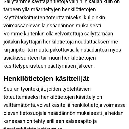
Säilytämme käyttäjän tietoja vain niin kauan kuin on
tarpeen yllä määriteltyjen henkilötietojen
käyttötarkoitusten toteuttamiseksi kulloinkin
voimassaolevan lainsäädännön mukaisesti.
Voimme kuitenkin olla velvoitettuja säilyttämään
joitakin käyttäjän henkilötietoja noudattaaksemme
kirjanpito- tai muuta pakottavaa lainsäädäntöä myös
asiakassuhteen tai muun henkilötietojen
käsittelyperusteen päättymisen jälkeen.
Henkilötietojen käsittelijät
Seuran työntekijät, joiden työtehtävien
toteuttamiseksi henkilötietojen käsittely on
välttämätöntä, voivat käsitellä henkilötietoja voimassa
olevan tietosuojalainsäädännön mukaisesti ja heidän
kanssaan on tehty erillisen salassapito ja