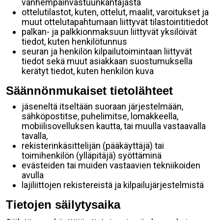
vanhempainvastuunkantajasta
ottelutilastot, kuten, ottelut, maalit, varoitukset ja
muut ottelutapahtumaan liittyvät tilastointitiedot
palkan- ja palkkionmaksuun liittyvät yksilöivät
tiedot, kuten henkilötunnus
seuran ja henkilön kilpailutoimintaan liittyvät
tiedot sekä muut asiakkaan suostumuksella
kerätyt tiedot, kuten henkilön kuva
Säännönmukaiset tietolähteet
jäseneltä itseltään suoraan järjestelmään,
sähköpostitse, puhelimitse, lomakkeella,
mobiilisovelluksen kautta, tai muulla vastaavalla
tavalla,
rekisterinkäsittelijän (pääkäyttäjä) tai
toimihenkilön (ylläpitäjä) syöttäminä
evästeiden tai muiden vastaavien tekniikoiden
avulla
lajiliittojen rekistereistä ja kilpailujärjestelmistä
Tietojen säilytysaika