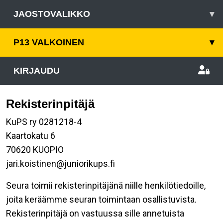
JAOSTOVALIKKO
▾
P13 VALKOINEN
▾
KIRJAUDU
Rekisterinpitäjä
KuPS ry 0281218-4
Kaartokatu 6
70620 KUOPIO
jari.koistinen@juniorikups.fi
Seura toimii rekisterinpitäjänä niille henkilötiedoille,
joita keräämme seuran toimintaan osallistuvista.
Rekisterinpitäjä on vastuussa sille annetuista