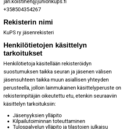
jari.koistinen@juniorikups.fi
+358504354267
Rekisterin nimi
KuPS ry jäsenrekisteri
Henkilötietojen käsittelyn
tarkoitukset
Henkilötietoja käsitellään rekisteröidyn
suostumuksen taikka seuran ja jäsenen välisen
jäsensuhteen taikka muun asiallisen yhteyden
perusteella, jolloin lainmukainen käsittelyperuste on
rekisterinpitäjän oikeutettu etu, etenkin seuraaviin
käsittelyn tarkoituksiin:
Jäsenyyksien ylläpito
Kilpailutoiminnan toteuttaminen
Tulospalvelun ylläpito ja tilastojen julkaisu