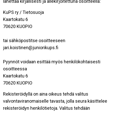
lähettää kirjallisesti ja allekirjoitettuna osoitteella:
KuPS ry / Tietosuoja
Kaartokatu 6
70620 KUOPIO
tai sähköpostitse osoitteeseen
jari.koistinen@juniorikups.fi
Pyynnöt voidaan esittää myös henkilökohtaisesti
osoitteessa
Kaartokatu 6
70620 KUOPIO
Rekisteröidyllä on aina oikeus tehdä valitus
valvontaviranomaiselle tavasta, jolla seura käsittelee
rekisteröidyn henkilötietoja. Valitus tehdään