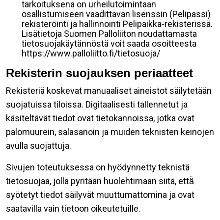
tarkoituksena on urheilutoimintaan
osallistumiseen vaadittavan lisenssin (Pelipassi)
rekisteröinti ja hallinnointi Pelipaikka-rekisterissä.
Lisätietoja Suomen Palloliiton noudattamasta
tietosuojakäytännöstä voit saada osoitteesta
https://www.palloliitto.fi/tietosuoja/
Rekisterin suojauksen periaatteet
Rekisteriä koskevat manuaaliset aineistot säilytetään
suojatuissa tiloissa. Digitaalisesti tallennetut ja
käsiteltävät tiedot ovat tietokannoissa, jotka ovat
palomuurein, salasanoin ja muiden teknisten keinojen
avulla suojattuja.
Sivujen toteutuksessa on hyödynnetty teknistä
tietosuojaa, jolla pyritään huolehtimaan siitä, että̈
syötetyt tiedot säilyvät muuttumattomina ja ovat
saatavilla vain tietoon oikeutetuille.