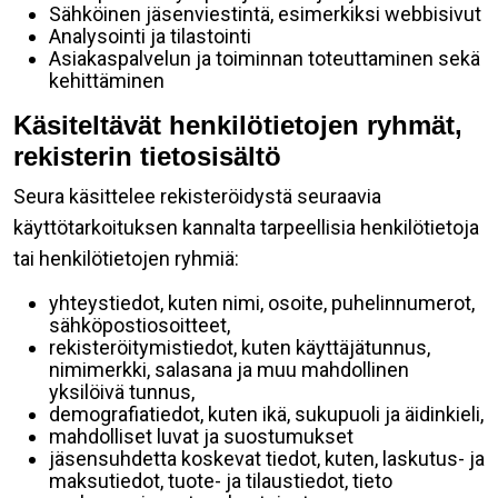
Sähköinen jäsenviestintä, esimerkiksi webbisivut
Analysointi ja tilastointi
Asiakaspalvelun ja toiminnan toteuttaminen sekä
kehittäminen
Käsiteltävät henkilötietojen ryhmät,
rekisterin tietosisältö
Seura käsittelee rekisteröidystä seuraavia
käyttötarkoituksen kannalta tarpeellisia henkilötietoja
tai henkilötietojen ryhmiä:
yhteystiedot, kuten nimi, osoite, puhelinnumerot,
sähköpostiosoitteet,
rekisteröitymistiedot, kuten käyttäjätunnus,
nimimerkki, salasana ja muu mahdollinen
yksilöivä tunnus,
demografiatiedot, kuten ikä, sukupuoli ja äidinkieli,
mahdolliset luvat ja suostumukset
jäsensuhdetta koskevat tiedot, kuten, laskutus- ja
maksutiedot, tuote- ja tilaustiedot, tieto