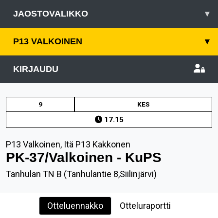
JAOSTOVALIKKO
▾
P13 VALKOINEN
▾
KIRJAUDU
9
KES
17.15
P13 Valkoinen, Itä P13 Kakkonen
PK-37/Valkoinen - KuPS
Tanhulan TN B (Tanhulantie 8,Siilinjärvi)
Otteluennakko
Otteluraportti