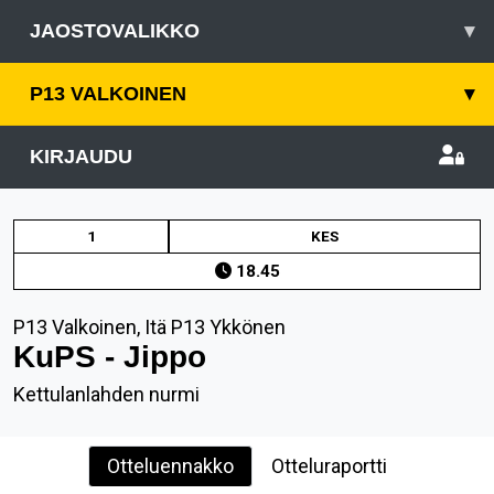
JAOSTOVALIKKO
▾
P13 VALKOINEN
▾
KIRJAUDU
1
KES
18.45
P13 Valkoinen, Itä P13 Ykkönen
KuPS - Jippo
Kettulanlahden nurmi
Otteluennakko
Otteluraportti