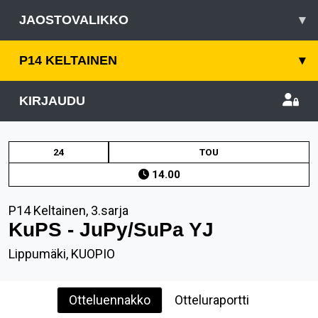
JAOSTOVALIKKO
▾
P14 KELTAINEN
▾
KIRJAUDU
24
TOU
14.00
P14 Keltainen, 3.sarja
KuPS - JuPy/SuPa YJ
Lippumäki, KUOPIO
Otteluennakko
Otteluraportti