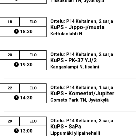
Tikkakoski TN, Jyväskylä
Ottelu: P14 Keltainen, 2.sarja
18
ELO
KuPS - Jippo-j/musta
18:30
Kettulanlahti N
Ottelu: P14 Keltainen, 2.sarja
20
ELO
KuPS - PK-37 YJ/2
19:30
Kangaslampi N, Iisalmi
Ottelu: P14 Keltainen, 1.sarja
22
ELO
KuPS - Komeetat/Jupiter
14:30
Comets Park TN, Jyväskylä
Ottelu: P14 Keltainen, 2.sarja
29
ELO
KuPS - SaPa
13:00
Lippumäki ylipainehalli