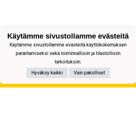
Käytämme sivustollamme evästeitä
Käytämme sivustollamme evästeitä käyttökokemuksen
parantamiseksi sekä toiminnallisiin ja tilastollisiin
tarkoituksiin.
Hyväksy kaikki
Vain pakolliset
Tietosuojaseloste
Kuopion Palloseura ry
Aulis Rytkösen Katu 1, 70620 Kuopio
Y-tunnus: 0281218-4
Puh. +358172668571
KuPS -Elämänmittainen tarina- Banzai