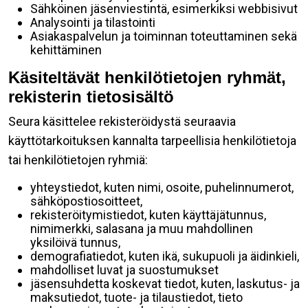
Sähköinen jäsenviestintä, esimerkiksi webbisivut
Analysointi ja tilastointi
Asiakaspalvelun ja toiminnan toteuttaminen sekä
kehittäminen
Käsiteltävät henkilötietojen ryhmät,
rekisterin tietosisältö
Seura käsittelee rekisteröidystä seuraavia
käyttötarkoituksen kannalta tarpeellisia henkilötietoja
tai henkilötietojen ryhmiä:
yhteystiedot, kuten nimi, osoite, puhelinnumerot,
sähköpostiosoitteet,
rekisteröitymistiedot, kuten käyttäjätunnus,
nimimerkki, salasana ja muu mahdollinen
yksilöivä tunnus,
demografiatiedot, kuten ikä, sukupuoli ja äidinkieli,
mahdolliset luvat ja suostumukset
jäsensuhdetta koskevat tiedot, kuten, laskutus- ja
maksutiedot, tuote- ja tilaustiedot, tieto