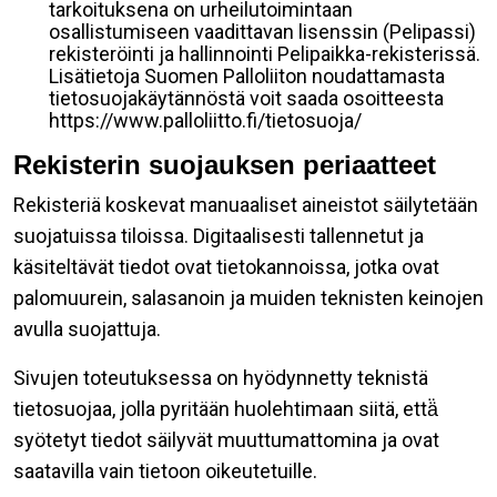
tarkoituksena on urheilutoimintaan
osallistumiseen vaadittavan lisenssin (Pelipassi)
rekisteröinti ja hallinnointi Pelipaikka-rekisterissä.
Lisätietoja Suomen Palloliiton noudattamasta
tietosuojakäytännöstä voit saada osoitteesta
https://www.palloliitto.fi/tietosuoja/
Rekisterin suojauksen periaatteet
Rekisteriä koskevat manuaaliset aineistot säilytetään
suojatuissa tiloissa. Digitaalisesti tallennetut ja
käsiteltävät tiedot ovat tietokannoissa, jotka ovat
palomuurein, salasanoin ja muiden teknisten keinojen
avulla suojattuja.
Sivujen toteutuksessa on hyödynnetty teknistä
tietosuojaa, jolla pyritään huolehtimaan siitä, että̈
syötetyt tiedot säilyvät muuttumattomina ja ovat
saatavilla vain tietoon oikeutetuille.