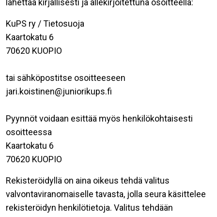
lähettää kirjallisesti ja allekirjoitettuna osoitteella:
KuPS ry / Tietosuoja
Kaartokatu 6
70620 KUOPIO
tai sähköpostitse osoitteeseen
jari.koistinen@juniorikups.fi
Pyynnöt voidaan esittää myös henkilökohtaisesti
osoitteessa
Kaartokatu 6
70620 KUOPIO
Rekisteröidyllä on aina oikeus tehdä valitus
valvontaviranomaiselle tavasta, jolla seura käsittelee
rekisteröidyn henkilötietoja. Valitus tehdään