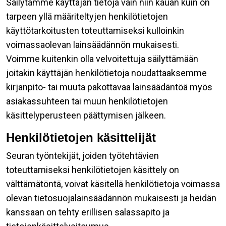
Säilytämme käyttäjän tietoja vain niin kauan kuin on
tarpeen yllä määriteltyjen henkilötietojen
käyttötarkoitusten toteuttamiseksi kulloinkin
voimassaolevan lainsäädännön mukaisesti.
Voimme kuitenkin olla velvoitettuja säilyttämään
joitakin käyttäjän henkilötietoja noudattaaksemme
kirjanpito- tai muuta pakottavaa lainsäädäntöä myös
asiakassuhteen tai muun henkilötietojen
käsittelyperusteen päättymisen jälkeen.
Henkilötietojen käsittelijät
Seuran työntekijät, joiden työtehtävien
toteuttamiseksi henkilötietojen käsittely on
välttämätöntä, voivat käsitellä henkilötietoja voimassa
olevan tietosuojalainsäädännön mukaisesti ja heidän
kanssaan on tehty erillisen salassapito ja