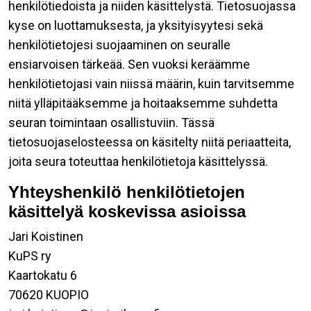
henkilötiedoista ja niiden käsittelystä. Tietosuojassa
kyse on luottamuksesta, ja yksityisyytesi sekä
henkilötietojesi suojaaminen on seuralle
ensiarvoisen tärkeää. Sen vuoksi keräämme
henkilötietojasi vain niissä määrin, kuin tarvitsemme
niitä ylläpitääksemme ja hoitaaksemme suhdetta
seuran toimintaan osallistuviin. Tässä
tietosuojaselosteessa on käsitelty niitä periaatteita,
joita seura toteuttaa henkilötietoja käsittelyssä.
Yhteyshenkilö henkilötietojen
käsittelyä koskevissa asioissa
Jari Koistinen
KuPS ry
Kaartokatu 6
70620 KUOPIO