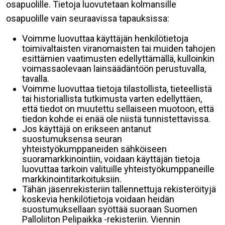
osapuolille. Tietoja luovutetaan kolmansille
osapuolille vain seuraavissa tapauksissa:
Voimme luovuttaa käyttäjän henkilötietoja
toimivaltaisten viranomaisten tai muiden tahojen
esittämien vaatimusten edellyttämällä, kulloinkin
voimassaolevaan lainsäädäntöön perustuvalla,
tavalla.
Voimme luovuttaa tietoja tilastollista, tieteellistä
tai historiallista tutkimusta varten edellyttäen,
että tiedot on muutettu sellaiseen muotoon, että
tiedon kohde ei enää ole niistä tunnistettavissa.
Jos käyttäjä on erikseen antanut
suostumuksensa seuran
yhteistyökumppaneiden sähköiseen
suoramarkkinointiin, voidaan käyttäjän tietoja
luovuttaa tarkoin valituille yhteistyökumppaneille
markkinointitarkoituksiin.
Tähän jäsenrekisteriin tallennettuja rekisteröityjä
koskevia henkilötietoja voidaan heidän
suostumuksellaan syöttää suoraan Suomen
Palloliiton Pelipaikka -rekisteriin. Viennin