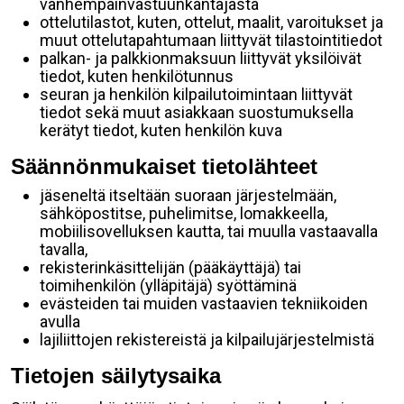
vanhempainvastuunkantajasta
ottelutilastot, kuten, ottelut, maalit, varoitukset ja
muut ottelutapahtumaan liittyvät tilastointitiedot
palkan- ja palkkionmaksuun liittyvät yksilöivät
tiedot, kuten henkilötunnus
seuran ja henkilön kilpailutoimintaan liittyvät
tiedot sekä muut asiakkaan suostumuksella
kerätyt tiedot, kuten henkilön kuva
Säännönmukaiset tietolähteet
jäseneltä itseltään suoraan järjestelmään,
sähköpostitse, puhelimitse, lomakkeella,
mobiilisovelluksen kautta, tai muulla vastaavalla
tavalla,
rekisterinkäsittelijän (pääkäyttäjä) tai
toimihenkilön (ylläpitäjä) syöttäminä
evästeiden tai muiden vastaavien tekniikoiden
avulla
lajiliittojen rekistereistä ja kilpailujärjestelmistä
Tietojen säilytysaika