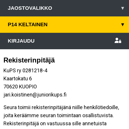
JAOSTOVALIKKO
▾
P14 KELTAINEN
▾
KIRJAUDU
Rekisterinpitäjä
KuPS ry 0281218-4
Kaartokatu 6
70620 KUOPIO
jari.koistinen@juniorikups.fi
Seura toimii rekisterinpitäjänä niille henkilötiedoille,
joita keräämme seuran toimintaan osallistuvista.
Rekisterinpitäjä on vastuussa sille annetuista