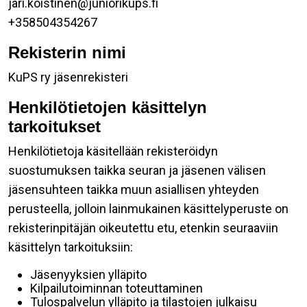
jari.koistinen@juniorikups.fi
+358504354267
Rekisterin nimi
KuPS ry jäsenrekisteri
Henkilötietojen käsittelyn
tarkoitukset
Henkilötietoja käsitellään rekisteröidyn
suostumuksen taikka seuran ja jäsenen välisen
jäsensuhteen taikka muun asiallisen yhteyden
perusteella, jolloin lainmukainen käsittelyperuste on
rekisterinpitäjän oikeutettu etu, etenkin seuraaviin
käsittelyn tarkoituksiin:
Jäsenyyksien ylläpito
Kilpailutoiminnan toteuttaminen
Tulospalvelun ylläpito ja tilastojen julkaisu