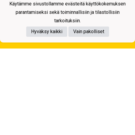
Käytämme sivustollamme evästeitä käyttökokemuksen
parantamiseksi sekä toiminnallisiin ja tilastollisiin
tarkoituksiin.
Hyväksy kaikki
Vain pakolliset
Tietosuojaseloste
Kuopion Palloseura ry
Aulis Rytkösen Katu 1, 70620 Kuopio
Y-tunnus: 0281218-4
Puh. +358172668571
KuPS -Elämänmittainen tarina- Banzai
Powered by