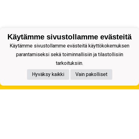
Käytämme sivustollamme evästeitä
Käytämme sivustollamme evästeitä käyttökokemuksen
parantamiseksi sekä toiminnallisiin ja tilastollisiin
tarkoituksiin.
Hyväksy kaikki
Vain pakolliset
Tietosuojaseloste
Kuopion Palloseura ry
Aulis Rytkösen Katu 1, 70620 Kuopio
Y-tunnus: 0281218-4
Puh. +358172668571
KuPS -Elämänmittainen tarina- Banzai