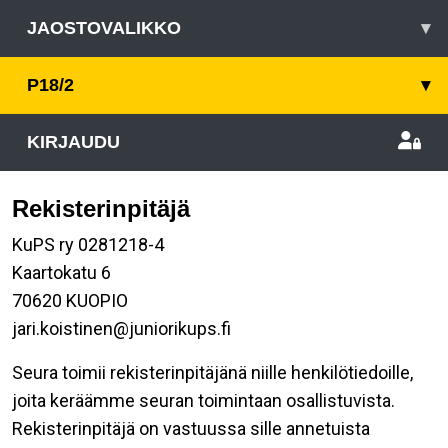
JAOSTOVALIKKO
▾
P18/2
▾
KIRJAUDU
Rekisterinpitäjä
KuPS ry 0281218-4
Kaartokatu 6
70620 KUOPIO
jari.koistinen@juniorikups.fi
Seura toimii rekisterinpitäjänä niille henkilötiedoille,
joita keräämme seuran toimintaan osallistuvista.
Rekisterinpitäjä on vastuussa sille annetuista