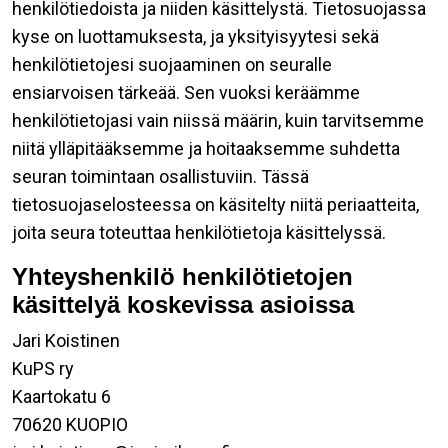
henkilötiedoista ja niiden käsittelystä. Tietosuojassa
kyse on luottamuksesta, ja yksityisyytesi sekä
henkilötietojesi suojaaminen on seuralle
ensiarvoisen tärkeää. Sen vuoksi keräämme
henkilötietojasi vain niissä määrin, kuin tarvitsemme
niitä ylläpitääksemme ja hoitaaksemme suhdetta
seuran toimintaan osallistuviin. Tässä
tietosuojaselosteessa on käsitelty niitä periaatteita,
joita seura toteuttaa henkilötietoja käsittelyssä.
Yhteyshenkilö henkilötietojen
käsittelyä koskevissa asioissa
Jari Koistinen
KuPS ry
Kaartokatu 6
70620 KUOPIO