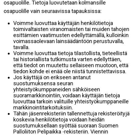
osapuolille. Tietoja luovutetaan kolmansille
osapuolille vain seuraavissa tapauksissa:
Voimme luovuttaa käyttäjän henkilötietoja
toimivaltaisten viranomaisten tai muiden tahojen
esittämien vaatimusten edellyttämällä, kulloinkin
voimassaolevaan lainsäädäntöön perustuvalla,
tavalla.
Voimme luovuttaa tietoja tilastollista, tieteellistä
tai historiallista tutkimusta varten edellyttäen,
että tiedot on muutettu sellaiseen muotoon, että
tiedon kohde ei enää ole niistä tunnistettavissa.
Jos käyttäjä on erikseen antanut
suostumuksensa seuran
yhteistyökumppaneiden sähköiseen
suoramarkkinointiin, voidaan käyttäjän tietoja
luovuttaa tarkoin valituille yhteistyökumppaneille
markkinointitarkoituksiin.
Tähän jäsenrekisteriin tallennettuja rekisteröityjä
koskevia henkilötietoja voidaan heidän
suostumuksellaan syöttää suoraan Suomen
Palloliiton Pelipaikka -rekisteriin. Viennin