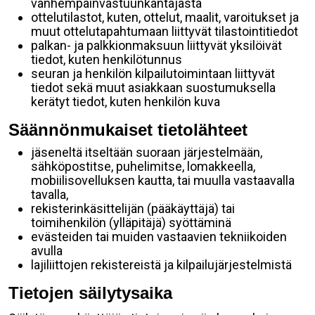
vanhempainvastuunkantajasta
ottelutilastot, kuten, ottelut, maalit, varoitukset ja
muut ottelutapahtumaan liittyvät tilastointitiedot
palkan- ja palkkionmaksuun liittyvät yksilöivät
tiedot, kuten henkilötunnus
seuran ja henkilön kilpailutoimintaan liittyvät
tiedot sekä muut asiakkaan suostumuksella
kerätyt tiedot, kuten henkilön kuva
Säännönmukaiset tietolähteet
jäseneltä itseltään suoraan järjestelmään,
sähköpostitse, puhelimitse, lomakkeella,
mobiilisovelluksen kautta, tai muulla vastaavalla
tavalla,
rekisterinkäsittelijän (pääkäyttäjä) tai
toimihenkilön (ylläpitäjä) syöttäminä
evästeiden tai muiden vastaavien tekniikoiden
avulla
lajiliittojen rekistereistä ja kilpailujärjestelmistä
Tietojen säilytysaika