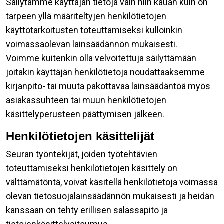
Säilytämme käyttäjän tietoja vain niin kauan kuin on
tarpeen yllä määriteltyjen henkilötietojen
käyttötarkoitusten toteuttamiseksi kulloinkin
voimassaolevan lainsäädännön mukaisesti.
Voimme kuitenkin olla velvoitettuja säilyttämään
joitakin käyttäjän henkilötietoja noudattaaksemme
kirjanpito- tai muuta pakottavaa lainsäädäntöä myös
asiakassuhteen tai muun henkilötietojen
käsittelyperusteen päättymisen jälkeen.
Henkilötietojen käsittelijät
Seuran työntekijät, joiden työtehtävien
toteuttamiseksi henkilötietojen käsittely on
välttämätöntä, voivat käsitellä henkilötietoja voimassa
olevan tietosuojalainsäädännön mukaisesti ja heidän
kanssaan on tehty erillisen salassapito ja