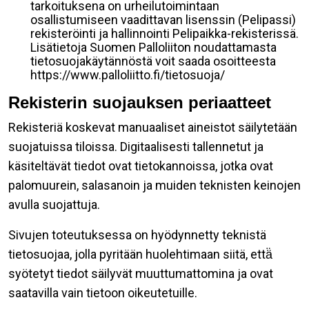
tarkoituksena on urheilutoimintaan
osallistumiseen vaadittavan lisenssin (Pelipassi)
rekisteröinti ja hallinnointi Pelipaikka-rekisterissä.
Lisätietoja Suomen Palloliiton noudattamasta
tietosuojakäytännöstä voit saada osoitteesta
https://www.palloliitto.fi/tietosuoja/
Rekisterin suojauksen periaatteet
Rekisteriä koskevat manuaaliset aineistot säilytetään
suojatuissa tiloissa. Digitaalisesti tallennetut ja
käsiteltävät tiedot ovat tietokannoissa, jotka ovat
palomuurein, salasanoin ja muiden teknisten keinojen
avulla suojattuja.
Sivujen toteutuksessa on hyödynnetty teknistä
tietosuojaa, jolla pyritään huolehtimaan siitä, että̈
syötetyt tiedot säilyvät muuttumattomina ja ovat
saatavilla vain tietoon oikeutetuille.