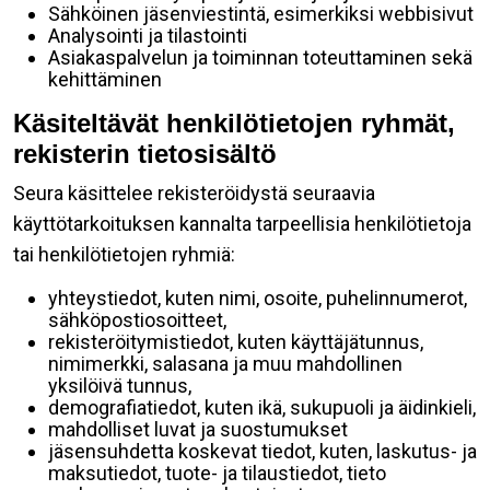
Sähköinen jäsenviestintä, esimerkiksi webbisivut
Analysointi ja tilastointi
Asiakaspalvelun ja toiminnan toteuttaminen sekä
kehittäminen
Käsiteltävät henkilötietojen ryhmät,
rekisterin tietosisältö
Seura käsittelee rekisteröidystä seuraavia
käyttötarkoituksen kannalta tarpeellisia henkilötietoja
tai henkilötietojen ryhmiä:
yhteystiedot, kuten nimi, osoite, puhelinnumerot,
sähköpostiosoitteet,
rekisteröitymistiedot, kuten käyttäjätunnus,
nimimerkki, salasana ja muu mahdollinen
yksilöivä tunnus,
demografiatiedot, kuten ikä, sukupuoli ja äidinkieli,
mahdolliset luvat ja suostumukset
jäsensuhdetta koskevat tiedot, kuten, laskutus- ja
maksutiedot, tuote- ja tilaustiedot, tieto