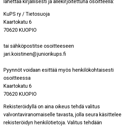
lähettää kirjallisesti ja allekirjoitettuna osoitteella:
KuPS ry / Tietosuoja
Kaartokatu 6
70620 KUOPIO
tai sähköpostitse osoitteeseen
jari.koistinen@juniorikups.fi
Pyynnöt voidaan esittää myös henkilökohtaisesti
osoitteessa
Kaartokatu 6
70620 KUOPIO
Rekisteröidyllä on aina oikeus tehdä valitus
valvontaviranomaiselle tavasta, jolla seura käsittelee
rekisteröidyn henkilötietoja. Valitus tehdään