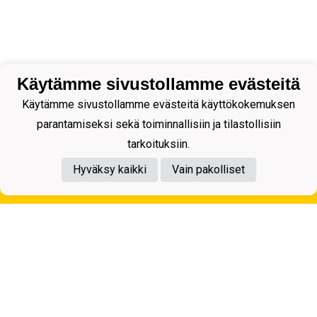
Käytämme sivustollamme evästeitä
Käytämme sivustollamme evästeitä käyttökokemuksen
parantamiseksi sekä toiminnallisiin ja tilastollisiin
tarkoituksiin.
Hyväksy kaikki
Vain pakolliset
Tietosuojaseloste
Kuopion Palloseura ry
Aulis Rytkösen Katu 1, 70620 Kuopio
Y-tunnus: 0281218-4
Puh. +358172668571
KuPS -Elämänmittainen tarina- Banzai