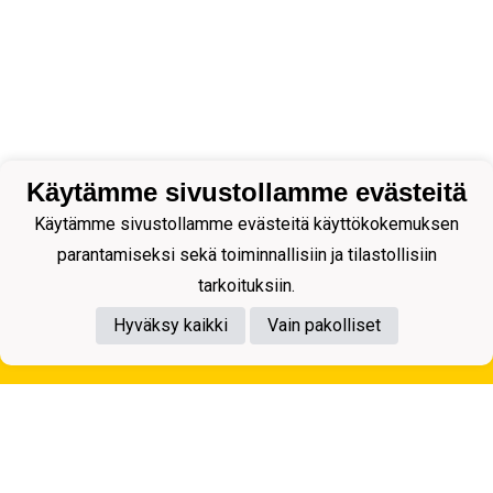
Käytämme sivustollamme evästeitä
Käytämme sivustollamme evästeitä käyttökokemuksen
parantamiseksi sekä toiminnallisiin ja tilastollisiin
tarkoituksiin.
Hyväksy kaikki
Vain pakolliset
Tietosuojaseloste
Kuopion Palloseura ry
Aulis Rytkösen Katu 1, 70620 Kuopio
Y-tunnus: 0281218-4
Puh. +358172668571