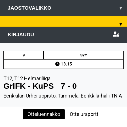
JAOSTOVALIKKO
▾
▾
KIRJAUDU
9
SYY
13.15
T12, T12 Helmariliiga
GrIFK - KuPS
7 - 0
Eerikkilän Urheiluopisto, Tammela. Eerikkilä-halli TN A
Otteluennakko
Otteluraportti