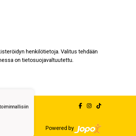
kisteröidyn henkilötietoja. Valitus tehdään
messa on tietosuojavaltuutettu.
iminnallisiin
Powered by