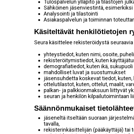
Tulospalvelun ylläpito ja tilastojen julk
Sähköinen jäsenviestintä, esimerkiksi
Analysointi ja tilastointi
Asiakaspalvelun ja toiminnan toteutt
Käsiteltävät henkilötietojen r
Seura käsittelee rekisteröidystä seuraavia 
yhteystiedot, kuten nimi, osoite, puhe
rekisteröitymistiedot, kuten käyttäjät
demografiatiedot, kuten ikä, sukupuoli j
mahdolliset luvat ja suostumukset
jäsensuhdetta koskevat tiedot, kuten, 
ottelutilastot, kuten, ottelut, maalit, v
palkan- ja palkkionmaksuun liittyvät yk
seuran ja henkilön kilpailutoimintaan 
Säännönmukaiset tietolähtee
jäseneltä itseltään suoraan järjestelm
tavalla,
rekisterinkäsittelijän (pääkäyttäjä) tai