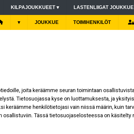
KILPAJOUKKUEET
▾
LASTENLIIGAT JOUKKU
▾
JOUKKUE
TOIMIHENKILÖT
lötiedoille, joita keräämme seuran toimintaan osallistuvist
ttelystä. Tietosuojassa kyse on luottamuksesta, ja yksity
si keräämme henkilötietojasi vain niissä määrin, kuin ta
allistuviin. Tässä tietosuojaselosteessa on käsitelty niit