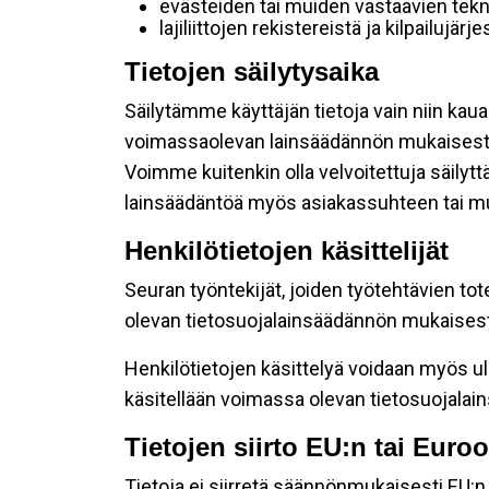
evästeiden tai muiden vastaavien tekni
lajiliittojen rekistereistä ja kilpailujärj
Tietojen säilytysaika
Säilytämme käyttäjän tietoja vain niin kaua
voimassaolevan lainsäädännön mukaisest
Voimme kuitenkin olla velvoitettuja säilyt
lainsäädäntöä myös asiakassuhteen tai mu
Henkilötietojen käsittelijät
Seuran työntekijät, joiden työtehtävien tot
olevan tietosuojalainsäädännön mukaisesti 
Henkilötietojen käsittelyä voidaan myös ul
käsitellään voimassa olevan tietosuojala
Tietojen siirto EU:n tai Eur
Tietoja ei siirretä säännönmukaisesti EU:n