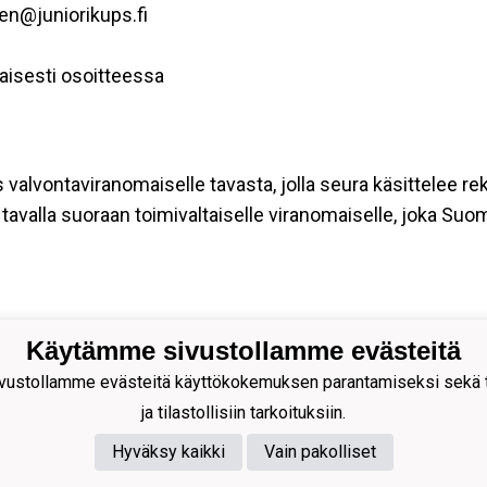
nen@juniorikups.fi
aisesti osoitteessa
s valvontaviranomaiselle tavasta, jolla seura käsittelee re
tavalla suoraan toimivaltaiselle viranomaiselle, joka Suo
Käytämme sivustollamme evästeitä
ion Palloseura ry
ustollamme evästeitä käyttökokemuksen parantamiseksi sekä to
s Rytkösen Katu 1, 70620
ja tilastollisiin tarkoituksiin.
pio
Hyväksy kaikki
Vain pakolliset
nnus: 0281218-4
 +358172668571