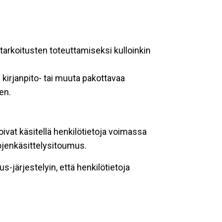
ötarkoitusten toteuttamiseksi kulloinkin
kirjanpito- tai muuta pakottavaa
en.
oivat käsitellä henkilötietoja voimassa
tojenkäsittelysitoumus.
-järjestelyin, että henkilötietoja