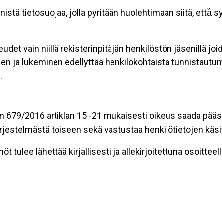
tä tietosuojaa, jolla pyritään huolehtimaan siitä, että̈ 
udet vain niillä rekisterinpitäjän henkilöstön jäsenillä jo
en ja lukeminen edellyttää henkilökohtaista tunnistautum
.
n 679/2016 artiklan 15 -21 mukaisesti oikeus saada pääsy t
t järjestelmästä toiseen sekä vastustaa henkilötietojen käsi
t tulee lähettää kirjallisesti ja allekirjoitettuna osoitteell