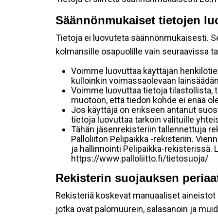
Säännönmukaiset tietojen lu
Tietoja ei luovuteta säännönmukaisesti. Se
kolmansille osapuolille vain seuraavissa t
Voimme luovuttaa käyttäjän henkilötie
kulloinkin voimassaolevaan lainsäädänt
Voimme luovuttaa tietoja tilastollista, 
muotoon, että tiedon kohde ei enää ole
Jos käyttäjä on erikseen antanut suo
tietoja luovuttaa tarkoin valituille yht
Tähän jäsenrekisteriin tallennettuja 
Palloliiton Pelipaikka -rekisteriin. Vi
ja hallinnointi Pelipaikka-rekisteriss
https://www.palloliitto.fi/tietosuoja/
Rekisterin suojauksen periaa
Rekisteriä koskevat manuaaliset aineistot sä
jotka ovat palomuurein, salasanoin ja muid