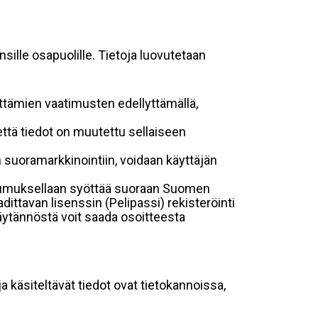
sille osapuolille. Tietoja luovutetaan
ttämien vaatimusten edellyttämällä,
, että tiedot on muutettu sellaiseen
uoramarkkinointiin, voidaan käyttäjän
ostumuksellaan syöttää suoraan Suomen
dittavan lisenssin (Pelipassi) rekisteröinti
käytännöstä voit saada osoitteesta
ja käsiteltävät tiedot ovat tietokannoissa,