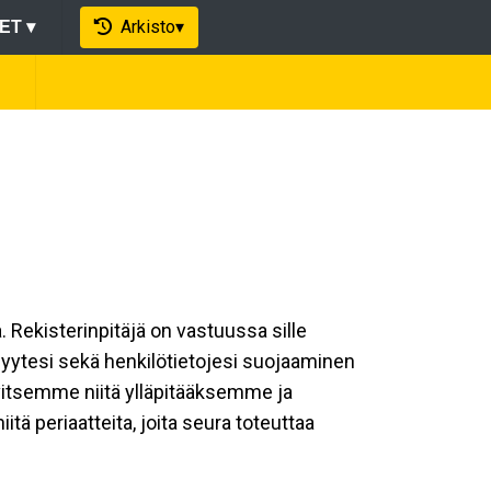
Arkisto
▾
EET
▾
a. Rekisterinpitäjä on vastuussa sille
isyytesi sekä henkilötietojesi suojaaminen
rvitsemme niitä ylläpitääksemme ja
ä periaatteita, joita seura toteuttaa