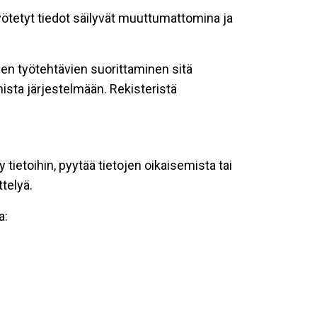
syötetyt tiedot säilyvät muuttumattomina ja
iden työtehtävien suorittaminen sitä
ista järjestelmään. Rekisteristä
ietoihin, pyytää tietojen oikaisemista tai
ttelyä.
a: