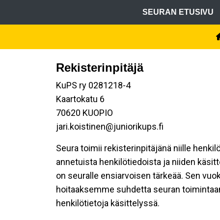
SEURAN ETUSIVU
Rekisterinpitäjä
KuPS ry 0281218-4
Kaartokatu 6
70620 KUOPIO
jari.koistinen@juniorikups.fi
Seura toimii rekisterinpitäjänä niille henki
annetuista henkilötiedoista ja niiden käsi
on seuralle ensiarvoisen tärkeää. Sen vuok
hoitaaksemme suhdetta seuran toimintaan os
henkilötietoja käsittelyssä.