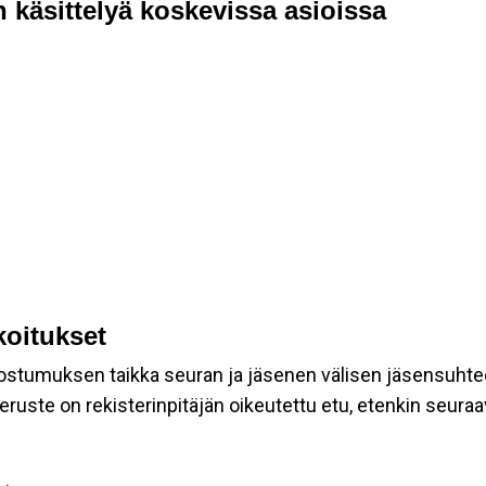
 käsittelyä koskevissa asioissa
koitukset
suostumuksen taikka seuran ja jäsenen välisen jäsensuhte
eruste on rekisterinpitäjän oikeutettu etu, etenkin seuraav