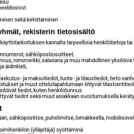
aisu
 webbisivut
aminen sekä kehittäminen
yhmät, rekisterin tietosisältö
käyttötarkoituksen kannalta tarpeellisia henkilötietoja tai
linnumerot, sähköpostiosoitteet,
unnus, nimimerkki, salasana ja muu mahdollinen yksilöivä
a äidinkieli,
laskutus- ja maksutiedot, tuote- ja tilaustiedot, tieto v
aroitukset ja muut ottelutapahtumaan liittyvät tilastointitie
silöivät tiedot, kuten henkilötunnus
liittyvät tiedot sekä muut asiakkaan suostumuksella keräty
t
ään, sähköpostitse, puhelimitse, lomakkeella, mobiilisovel
 toimihenkilön (ylläpitäjä) syöttäminä