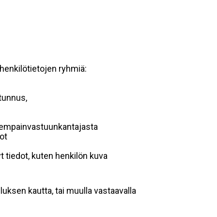
 henkilötietojen ryhmiä:
 tunnus,
anhempainvastuunkantajasta
dot
t tiedot, kuten henkilön kuva
luksen kautta, tai muulla vastaavalla