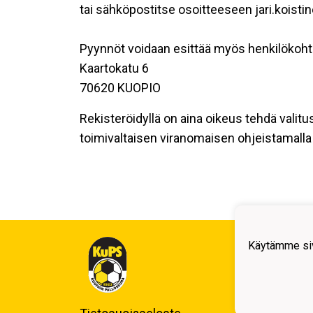
tai sähköpostitse osoitteeseen jari.koisti
Pyynnöt voidaan esittää myös henkilökoht
Kaartokatu 6
70620 KUOPIO
Rekisteröidyllä on aina oikeus tehdä valitu
toimivaltaisen viranomaisen ohjeistamalla 
Kuop
Käytämme siv
Auli
Kuo
Y-tu
Puh.