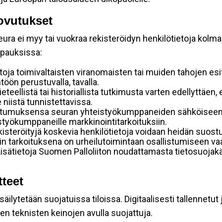
ovutukset
ura ei myy tai vuokraa rekisteröidyn henkilötietoja kolman
apauksissa:
toja toimivaltaisten viranomaisten tai muiden tahojen esi
öön perustuvalla, tavalla.
tieteellistä tai historiallista tutkimusta varten edellyttäen
 niistä tunnistettavissa.
stumuksensa seuran yhteistyökumppaneiden sähköiseen s
eistyökumppaneille markkinointitarkoituksiin.
rekisteröityjä koskevia henkilötietoja voidaan heidän su
ennin tarkoituksena on urheilutoimintaan osallistumiseen vaa
ä. Lisätietoja Suomen Palloliiton noudattamasta tietosuoja
tteet
ilytetään suojatuissa tiloissa. Digitaalisesti tallennetut 
en teknisten keinojen avulla suojattuja.