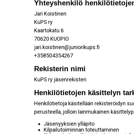
Yhteyshenkilö henkilötietojen
Jari Koistinen
KuPS ry
Kaartokatu 6
70620 KUOPIO
jari.koistinen@juniorikups.fi
+358504354267
Rekisterin nimi
KuPS ry jäsenrekisteri
Henkilötietojen käsittelyn tar
Henkilötietoja käsitellään rekisteröidyn 
perusteella, jolloin lainmukainen käsittelyp
Jäsenyyksien ylläpito
Kilpailutoiminnan toteuttaminen