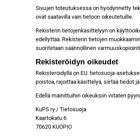
Sivujen toteutuksessa on hyödynnetty teknis
ovat saatavilla vain tietoon oikeutetuille.
Rekisterin tietojenkäsittelyyn on käyttöoike
edellyttää. Rekisterin tietojen muokkaamin
suoritetaan säännöllinen varmuuskopiointi
Rekisteröidyn oikeudet
Rekisteröidyllä on EU: tietosuoja-asetukse
poistoa, rajoittaa käsittelyä, siirtää tiedo
Edellä mainittuihin oikeuksiin viitaten pyynnö
KuPS ry / Tietosuoja
Kaartokatu 6
70620 KUOPIO