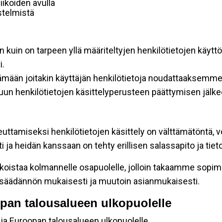
ikoiden avulla
estelmistä
n kuin on tarpeen yllä määriteltyjen henkilötietojen käytt
i.
tämään joitakin käyttäjän henkilötietoja noudattaaksemme 
un henkilötietojen käsittelyperusteen päättymisen jälke
euttamiseksi henkilötietojen käsittely on välttämätöntä, v
ja heidän kanssaan on tehty erillisen salassapito ja tie
koistaa kolmannelle osapuolelle, jolloin takaamme sopimus
insäädännön mukaisesti ja muutoin asianmukaisesti.
oopan talousalueen ulkopuolelle
 ja Euroopan talousalueen ulkopuolelle.