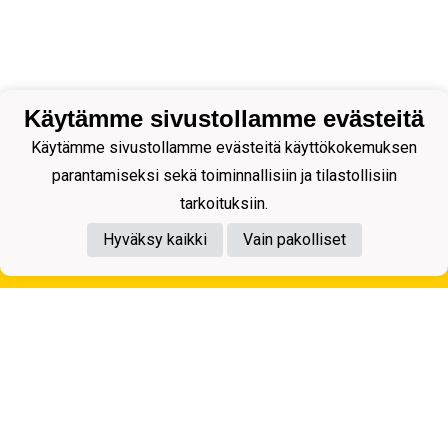
Käytämme sivustollamme evästeitä
Käytämme sivustollamme evästeitä käyttökokemuksen
parantamiseksi sekä toiminnallisiin ja tilastollisiin
tarkoituksiin.
Hyväksy kaikki
Vain pakolliset
Tietosuojaseloste
Kuopion Palloseura ry
Aulis Rytkösen Katu 1, 70620 Kuopio
Y-tunnus: 0281218-4
Puh. +358172668571
KuPS -Elämänmittainen tarina- Banzai