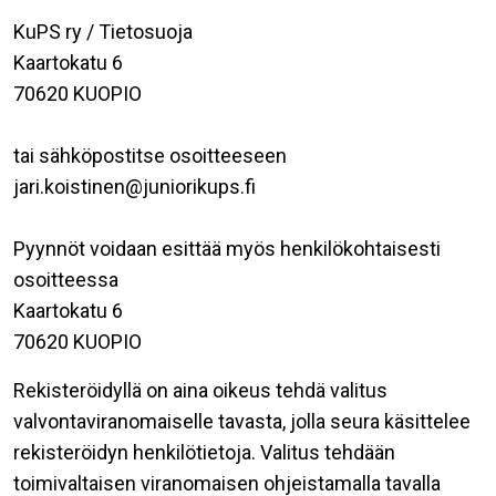
KuPS ry / Tietosuoja
Kaartokatu 6
70620 KUOPIO
tai sähköpostitse osoitteeseen
jari.koistinen@juniorikups.fi
Pyynnöt voidaan esittää myös henkilökohtaisesti
osoitteessa
Kaartokatu 6
70620 KUOPIO
Rekisteröidyllä on aina oikeus tehdä valitus
valvontaviranomaiselle tavasta, jolla seura käsittelee
rekisteröidyn henkilötietoja. Valitus tehdään
toimivaltaisen viranomaisen ohjeistamalla tavalla