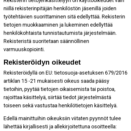
Rekisterin tietojenkäsittelyyn on käyttöoikeudet vain
niillä rekisterinpitäjän henkilöstön jäsenillä joiden
työtehtävien suorittaminen sitä edellyttää. Rekisterin
tietojen muokkaaminen ja lukeminen edellyttää
henkilökohtaista tunnistautumista järjestelmään.
Rekisteristä suoritetaan säännöllinen
varmuuskopiointi.
Rekisteröidyn oikeudet
Rekisteröidyllä on EU: tietosuoja-asetuksen 679/2016
artiklan 15 -21 mukaisesti oikeus saada pääsy
tietoihin, pyytää tietojen oikaisemista tai poistoa,
rajoittaa käsittelyä, siirtää tiedot järjestelmästä
toiseen sekä vastustaa henkilötietojen käsittelyä.
Edellä mainittuihin oikeuksiin viitaten pyynnöt tulee
lähettää kirjallisesti ja allekirjoitettuna osoitteella: