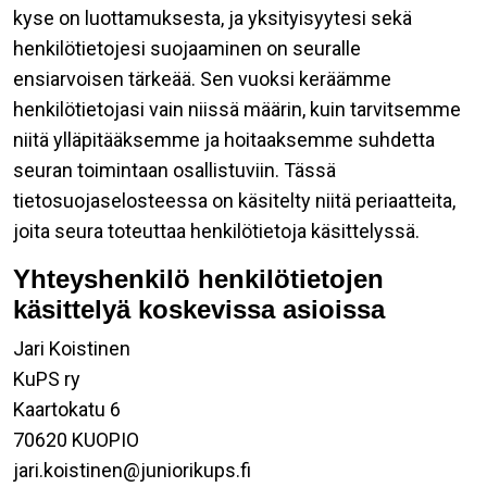
kyse on luottamuksesta, ja yksityisyytesi sekä
henkilötietojesi suojaaminen on seuralle
ensiarvoisen tärkeää. Sen vuoksi keräämme
henkilötietojasi vain niissä määrin, kuin tarvitsemme
niitä ylläpitääksemme ja hoitaaksemme suhdetta
seuran toimintaan osallistuviin. Tässä
tietosuojaselosteessa on käsitelty niitä periaatteita,
joita seura toteuttaa henkilötietoja käsittelyssä.
Yhteyshenkilö henkilötietojen
käsittelyä koskevissa asioissa
Jari Koistinen
KuPS ry
Kaartokatu 6
70620 KUOPIO
jari.koistinen@juniorikups.fi