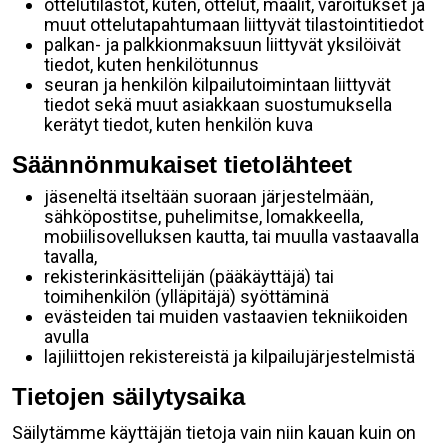
ottelutilastot, kuten, ottelut, maalit, varoitukset ja
muut ottelutapahtumaan liittyvät tilastointitiedot
palkan- ja palkkionmaksuun liittyvät yksilöivät
tiedot, kuten henkilötunnus
seuran ja henkilön kilpailutoimintaan liittyvät
tiedot sekä muut asiakkaan suostumuksella
kerätyt tiedot, kuten henkilön kuva
Säännönmukaiset tietolähteet
jäseneltä itseltään suoraan järjestelmään,
sähköpostitse, puhelimitse, lomakkeella,
mobiilisovelluksen kautta, tai muulla vastaavalla
tavalla,
rekisterinkäsittelijän (pääkäyttäjä) tai
toimihenkilön (ylläpitäjä) syöttäminä
evästeiden tai muiden vastaavien tekniikoiden
avulla
lajiliittojen rekistereistä ja kilpailujärjestelmistä
Tietojen säilytysaika
Säilytämme käyttäjän tietoja vain niin kauan kuin on