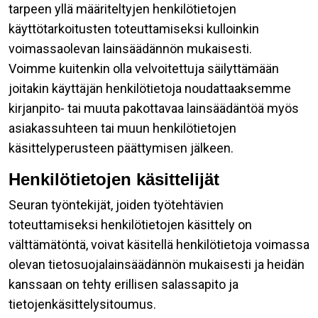
tarpeen yllä määriteltyjen henkilötietojen
käyttötarkoitusten toteuttamiseksi kulloinkin
voimassaolevan lainsäädännön mukaisesti.
Voimme kuitenkin olla velvoitettuja säilyttämään
joitakin käyttäjän henkilötietoja noudattaaksemme
kirjanpito- tai muuta pakottavaa lainsäädäntöä myös
asiakassuhteen tai muun henkilötietojen
käsittelyperusteen päättymisen jälkeen.
Henkilötietojen käsittelijät
Seuran työntekijät, joiden työtehtävien
toteuttamiseksi henkilötietojen käsittely on
välttämätöntä, voivat käsitellä henkilötietoja voimassa
olevan tietosuojalainsäädännön mukaisesti ja heidän
kanssaan on tehty erillisen salassapito ja
tietojenkäsittelysitoumus.