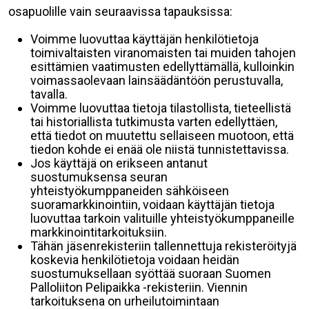
osapuolille vain seuraavissa tapauksissa:
Voimme luovuttaa käyttäjän henkilötietoja
toimivaltaisten viranomaisten tai muiden tahojen
esittämien vaatimusten edellyttämällä, kulloinkin
voimassaolevaan lainsäädäntöön perustuvalla,
tavalla.
Voimme luovuttaa tietoja tilastollista, tieteellistä
tai historiallista tutkimusta varten edellyttäen,
että tiedot on muutettu sellaiseen muotoon, että
tiedon kohde ei enää ole niistä tunnistettavissa.
Jos käyttäjä on erikseen antanut
suostumuksensa seuran
yhteistyökumppaneiden sähköiseen
suoramarkkinointiin, voidaan käyttäjän tietoja
luovuttaa tarkoin valituille yhteistyökumppaneille
markkinointitarkoituksiin.
Tähän jäsenrekisteriin tallennettuja rekisteröityjä
koskevia henkilötietoja voidaan heidän
suostumuksellaan syöttää suoraan Suomen
Palloliiton Pelipaikka -rekisteriin. Viennin
tarkoituksena on urheilutoimintaan