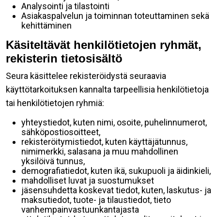
Analysointi ja tilastointi
Asiakaspalvelun ja toiminnan toteuttaminen sekä
kehittäminen
Käsiteltävät henkilötietojen ryhmät,
rekisterin tietosisältö
Seura käsittelee rekisteröidystä seuraavia
käyttötarkoituksen kannalta tarpeellisia henkilötietoja
tai henkilötietojen ryhmiä:
yhteystiedot, kuten nimi, osoite, puhelinnumerot,
sähköpostiosoitteet,
rekisteröitymistiedot, kuten käyttäjätunnus,
nimimerkki, salasana ja muu mahdollinen
yksilöivä tunnus,
demografiatiedot, kuten ikä, sukupuoli ja äidinkieli,
mahdolliset luvat ja suostumukset
jäsensuhdetta koskevat tiedot, kuten, laskutus- ja
maksutiedot, tuote- ja tilaustiedot, tieto
vanhempainvastuunkantajasta