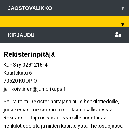
JAOSTOVALIKKO
▾
▾
KIRJAUDU
Rekisterinpitäjä
KuPS ry 0281218-4
Kaartokatu 6
70620 KUOPIO
jari.koistinen@juniorikups.fi
Seura toimii rekisterinpitäjänä niille henkilötiedoille,
joita keräämme seuran toimintaan osallistuvista.
Rekisterinpitäjä on vastuussa sille annetuista
henkilötiedoista ja niiden käsittelystä. Tietosuojassa