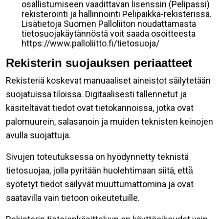
osallistumiseen vaadittavan lisenssin (Pelipassi)
rekisteröinti ja hallinnointi Pelipaikka-rekisterissä.
Lisätietoja Suomen Palloliiton noudattamasta
tietosuojakäytännöstä voit saada osoitteesta
https://www.palloliitto.fi/tietosuoja/
Rekisterin suojauksen periaatteet
Rekisteriä koskevat manuaaliset aineistot säilytetään
suojatuissa tiloissa. Digitaalisesti tallennetut ja
käsiteltävät tiedot ovat tietokannoissa, jotka ovat
palomuurein, salasanoin ja muiden teknisten keinojen
avulla suojattuja.
Sivujen toteutuksessa on hyödynnetty teknistä
tietosuojaa, jolla pyritään huolehtimaan siitä, että̈
syötetyt tiedot säilyvät muuttumattomina ja ovat
saatavilla vain tietoon oikeutetuille.