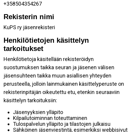
+358504354267
Rekisterin nimi
KuPS ry jäsenrekisteri
Henkilötietojen käsittelyn
tarkoitukset
Henkilötietoja käsitellään rekisteröidyn
suostumuksen taikka seuran ja jäsenen välisen
jäsensuhteen taikka muun asiallisen yhteyden
perusteella, jolloin lainmukainen käsittelyperuste on
rekisterinpitäjän oikeutettu etu, etenkin seuraaviin
käsittelyn tarkoituksiin:
Jäsenyyksien ylläpito
Kilpailutoiminnan toteuttaminen
Tulospalvelun ylläpito ja tilastojen julkaisu
Sähköinen jäsenviestintä, esimerkiksi webbisivut