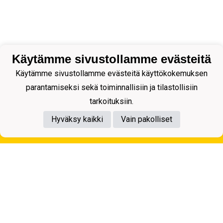
Käytämme sivustollamme evästeitä
Käytämme sivustollamme evästeitä käyttökokemuksen
parantamiseksi sekä toiminnallisiin ja tilastollisiin
tarkoituksiin.
Hyväksy kaikki
Vain pakolliset
Tietosuojaseloste
Kuopion Palloseura ry
Aulis Rytkösen Katu 1, 70620 Kuopio
Y-tunnus: 0281218-4
Puh. +358172668571
KuPS -Elämänmittainen tarina- Banzai