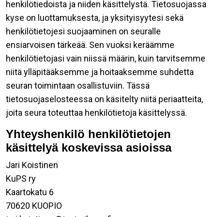
henkilötiedoista ja niiden käsittelystä. Tietosuojassa
kyse on luottamuksesta, ja yksityisyytesi sekä
henkilötietojesi suojaaminen on seuralle
ensiarvoisen tärkeää. Sen vuoksi keräämme
henkilötietojasi vain niissä määrin, kuin tarvitsemme
niitä ylläpitääksemme ja hoitaaksemme suhdetta
seuran toimintaan osallistuviin. Tässä
tietosuojaselosteessa on käsitelty niitä periaatteita,
joita seura toteuttaa henkilötietoja käsittelyssä.
Yhteyshenkilö henkilötietojen
käsittelyä koskevissa asioissa
Jari Koistinen
KuPS ry
Kaartokatu 6
70620 KUOPIO