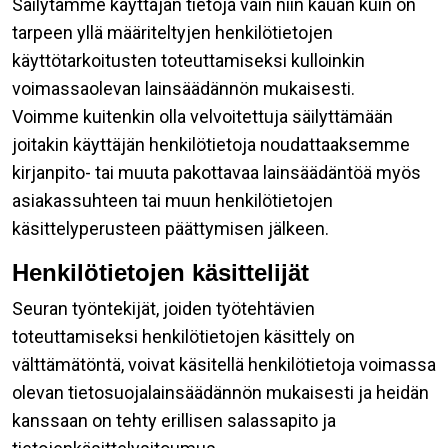
Säilytämme käyttäjän tietoja vain niin kauan kuin on
tarpeen yllä määriteltyjen henkilötietojen
käyttötarkoitusten toteuttamiseksi kulloinkin
voimassaolevan lainsäädännön mukaisesti.
Voimme kuitenkin olla velvoitettuja säilyttämään
joitakin käyttäjän henkilötietoja noudattaaksemme
kirjanpito- tai muuta pakottavaa lainsäädäntöä myös
asiakassuhteen tai muun henkilötietojen
käsittelyperusteen päättymisen jälkeen.
Henkilötietojen käsittelijät
Seuran työntekijät, joiden työtehtävien
toteuttamiseksi henkilötietojen käsittely on
välttämätöntä, voivat käsitellä henkilötietoja voimassa
olevan tietosuojalainsäädännön mukaisesti ja heidän
kanssaan on tehty erillisen salassapito ja