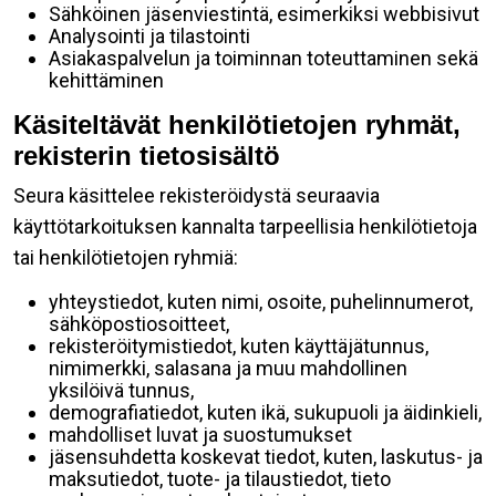
Sähköinen jäsenviestintä, esimerkiksi webbisivut
Analysointi ja tilastointi
Asiakaspalvelun ja toiminnan toteuttaminen sekä
kehittäminen
Käsiteltävät henkilötietojen ryhmät,
rekisterin tietosisältö
Seura käsittelee rekisteröidystä seuraavia
käyttötarkoituksen kannalta tarpeellisia henkilötietoja
tai henkilötietojen ryhmiä:
yhteystiedot, kuten nimi, osoite, puhelinnumerot,
sähköpostiosoitteet,
rekisteröitymistiedot, kuten käyttäjätunnus,
nimimerkki, salasana ja muu mahdollinen
yksilöivä tunnus,
demografiatiedot, kuten ikä, sukupuoli ja äidinkieli,
mahdolliset luvat ja suostumukset
jäsensuhdetta koskevat tiedot, kuten, laskutus- ja
maksutiedot, tuote- ja tilaustiedot, tieto