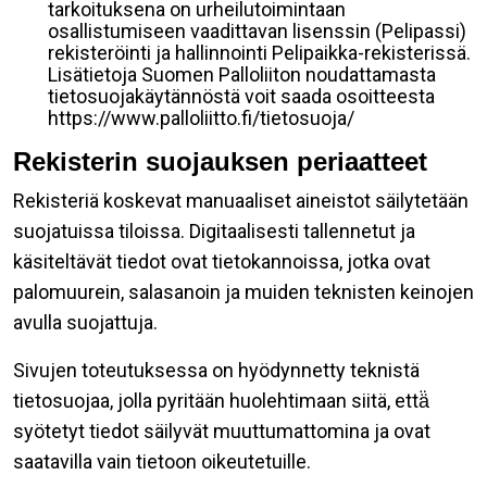
tarkoituksena on urheilutoimintaan
osallistumiseen vaadittavan lisenssin (Pelipassi)
rekisteröinti ja hallinnointi Pelipaikka-rekisterissä.
Lisätietoja Suomen Palloliiton noudattamasta
tietosuojakäytännöstä voit saada osoitteesta
https://www.palloliitto.fi/tietosuoja/
Rekisterin suojauksen periaatteet
Rekisteriä koskevat manuaaliset aineistot säilytetään
suojatuissa tiloissa. Digitaalisesti tallennetut ja
käsiteltävät tiedot ovat tietokannoissa, jotka ovat
palomuurein, salasanoin ja muiden teknisten keinojen
avulla suojattuja.
Sivujen toteutuksessa on hyödynnetty teknistä
tietosuojaa, jolla pyritään huolehtimaan siitä, että̈
syötetyt tiedot säilyvät muuttumattomina ja ovat
saatavilla vain tietoon oikeutetuille.