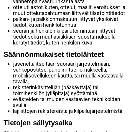
vanhempainvastuunkantajasta
ottelutilastot, kuten, ottelut, maalit, varoitukset ja
muut ottelutapahtumaan liittyvät tilastointitiedot
palkan- ja palkkionmaksuun liittyvät yksilöivät
tiedot, kuten henkilötunnus
seuran ja henkilön kilpailutoimintaan liittyvät
tiedot sekä muut asiakkaan suostumuksella
kerätyt tiedot, kuten henkilön kuva
Säännönmukaiset tietolähteet
jäseneltä itseltään suoraan järjestelmään,
sähköpostitse, puhelimitse, lomakkeella,
mobiilisovelluksen kautta, tai muulla vastaavalla
tavalla,
rekisterinkäsittelijän (pääkäyttäjä) tai
toimihenkilön (ylläpitäjä) syöttäminä
evästeiden tai muiden vastaavien tekniikoiden
avulla
lajiliittojen rekistereistä ja kilpailujärjestelmistä
Tietojen säilytysaika