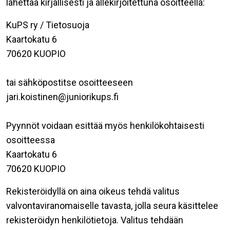
lähettää kirjallisesti ja allekirjoitettuna osoitteella:
KuPS ry / Tietosuoja
Kaartokatu 6
70620 KUOPIO
tai sähköpostitse osoitteeseen
jari.koistinen@juniorikups.fi
Pyynnöt voidaan esittää myös henkilökohtaisesti
osoitteessa
Kaartokatu 6
70620 KUOPIO
Rekisteröidyllä on aina oikeus tehdä valitus
valvontaviranomaiselle tavasta, jolla seura käsittelee
rekisteröidyn henkilötietoja. Valitus tehdään