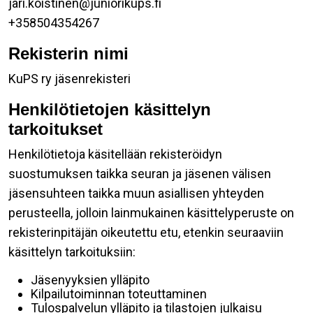
jari.koistinen@juniorikups.fi
+358504354267
Rekisterin nimi
KuPS ry jäsenrekisteri
Henkilötietojen käsittelyn
tarkoitukset
Henkilötietoja käsitellään rekisteröidyn
suostumuksen taikka seuran ja jäsenen välisen
jäsensuhteen taikka muun asiallisen yhteyden
perusteella, jolloin lainmukainen käsittelyperuste on
rekisterinpitäjän oikeutettu etu, etenkin seuraaviin
käsittelyn tarkoituksiin:
Jäsenyyksien ylläpito
Kilpailutoiminnan toteuttaminen
Tulospalvelun ylläpito ja tilastojen julkaisu