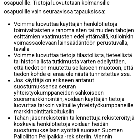
osapuolille. Tietoja luovutetaan kolmansille
osapuolille vain seuraavissa tapauksissa:
Voimme luovuttaa käyttäjän henkilötietoja
toimivaltaisten viranomaisten tai muiden tahojen
esittämien vaatimusten edellyttämällä, kulloinkin
voimassaolevaan lainsäädäntöön perustuvalla,
tavalla.
Voimme luovuttaa tietoja tilastollista, tieteellistä
tai historiallista tutkimusta varten edellyttäen,
että tiedot on muutettu sellaiseen muotoon, että
tiedon kohde ei enää ole niistä tunnistettavissa.
Jos käyttäjä on erikseen antanut
suostumuksensa seuran
yhteistyökumppaneiden sähköiseen
suoramarkkinointiin, voidaan käyttäjän tietoja
luovuttaa tarkoin valituille yhteistyökumppaneille
markkinointitarkoituksiin.
Tähän jäsenrekisteriin tallennettuja rekisteröityjä
koskevia henkilötietoja voidaan heidän
suostumuksellaan syöttää suoraan Suomen
Palloliiton Pelipaikka -rekisteriin. Viennin