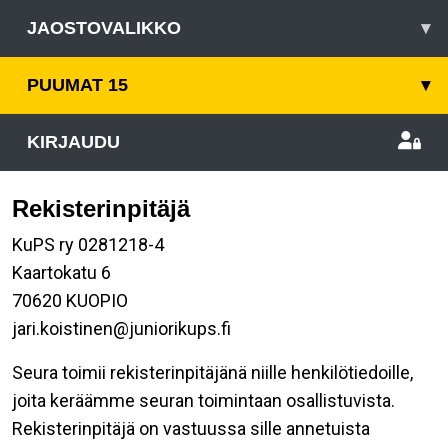
JAOSTOVALIKKO
▾
PUUMAT 15
▾
KIRJAUDU
Rekisterinpitäjä
KuPS ry 0281218-4
Kaartokatu 6
70620 KUOPIO
jari.koistinen@juniorikups.fi
Seura toimii rekisterinpitäjänä niille henkilötiedoille,
joita keräämme seuran toimintaan osallistuvista.
Rekisterinpitäjä on vastuussa sille annetuista